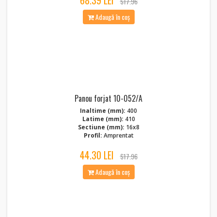
68.39 LEI
$17.96
Adaugă în coș
Panou forjat 10-052/A
Inaltime (mm):
400
Latime (mm):
410
Sectiune (mm):
16x8
Profil:
Amprentat
44.30 LEI
$17.96
Adaugă în coș