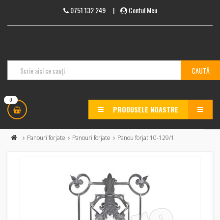
0751.132.249
|
Contul Meu
0
PRODUSELE NOASTRE
MENU
Panouri forjate
Panouri forjate
Panou forjat 10-129/1