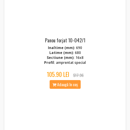
Panou forjat 10-042/1
Inaltime (mm):
690
Latime (mm):
680
Sectiune (mm):
16x8
Profil:
amprentat special
105.90 LEI
$17.96
Adaugă în coș