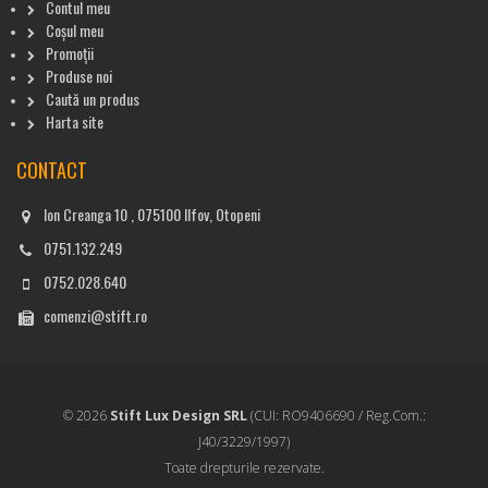
Contul meu
Coșul meu
Promoții
Produse noi
Caută un produs
Harta site
CONTACT
Ion Creanga 10 , 075100 Ilfov, Otopeni
0751.132.249
0752.028.640
comenzi@stift.ro
© 2026
Stift Lux Design SRL
(CUI: RO9406690 / Reg.Com.:
J40/3229/1997)
Toate drepturile rezervate.