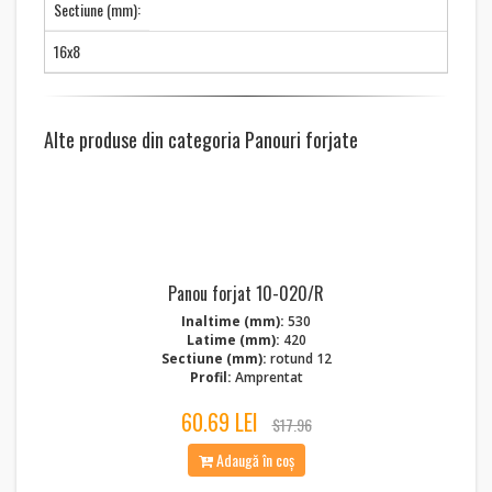
Sectiune (mm):
16x8
Alte produse din categoria Panouri forjate
Panou forjat 10-020/R
Inaltime (mm):
530
Latime (mm):
420
Sectiune (mm):
rotund 12
Profil:
Amprentat
60.69 LEI
$17.96
Adaugă în coș