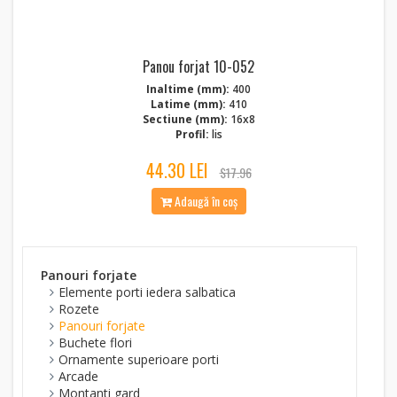
Panou forjat 10-052
Inaltime (mm):
400
Latime (mm):
410
Sectiune (mm):
16x8
Profil:
lis
44.30 LEI
$17.96
Adaugă în coș
Panouri forjate
Elemente porti iedera salbatica
Rozete
Panouri forjate
Buchete flori
Ornamente superioare porti
Arcade
Montanti gard