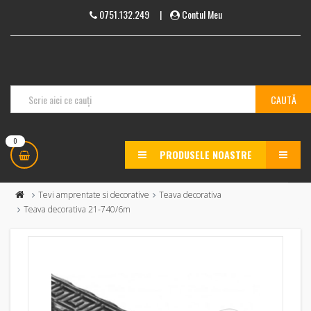
0751.132.249
|
Contul Meu
0
PRODUSELE NOASTRE
MENU
Tevi amprentate si decorative
Teava decorativa
Teava decorativa 21-740/6m