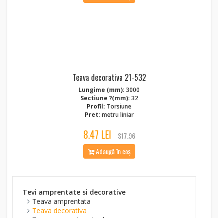
Teava decorativa 21-532
Lungime (mm):
3000
Sectiune ?(mm):
32
Profil:
Torsiune
Pret:
metru liniar
8.47 LEI
$17.96
Adaugă în coș
Tevi amprentate si decorative
Teava amprentata
Teava decorativa