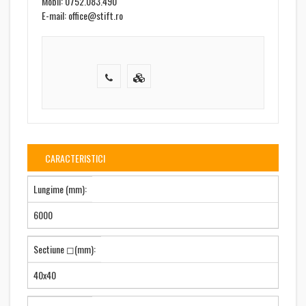
Mobil: 0752.083.490
E-mail: office@stift.ro
CARACTERISTICI
Lungime (mm):
6000
Sectiune ◻(mm):
40x40