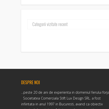
Categorii vizitate recent
DESPRE NOI
...peste 20 de ani de experienta in domeniul fierului forj
Societatea Comerciala Stift Lux Design SRL. a fost
infiintata in anul 1997 in Bucuresti, avand ca obiectiv