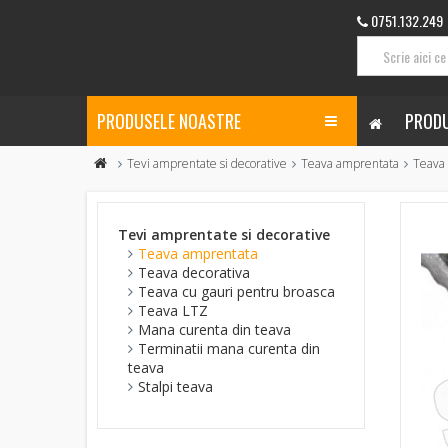
0751.132.249
PRODUSELE NOASTRE
PRODU
Tevi amprentate si decorative
Teava amprentata
Teava
Tevi amprentate si decorative
Teava amprentata
Teava decorativa
Teava cu gauri pentru broasca
Teava LTZ
Mana curenta din teava
Terminatii mana curenta din
teava
Stalpi teava