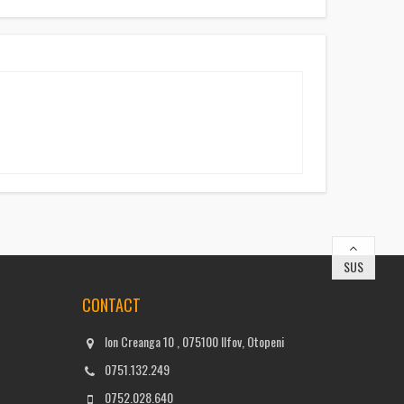
SUS
CONTACT
Ion Creanga 10 , 075100 Ilfov, Otopeni
0751.132.249
0752.028.640