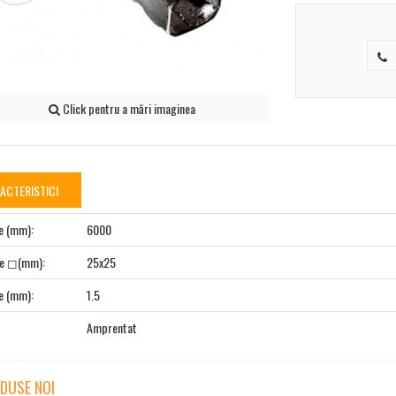
Click pentru a mări imaginea
ACTERISTICI
e (mm):
6000
ne ◻(mm):
25x25
e (mm):
1.5
Amprentat
DUSE NOI