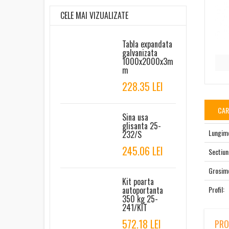
CELE MAI VIZUALIZATE
Tabla expandata
galvanizata
1000x2000x3m
m
228.35 LEI
CAR
Sina usa
glisanta 25-
Lungim
232/S
245.06 LEI
Sectiu
Grosim
Kit poarta
Profil:
autoportanta
350 kg 25-
241/KIT
572.18 LEI
PRO