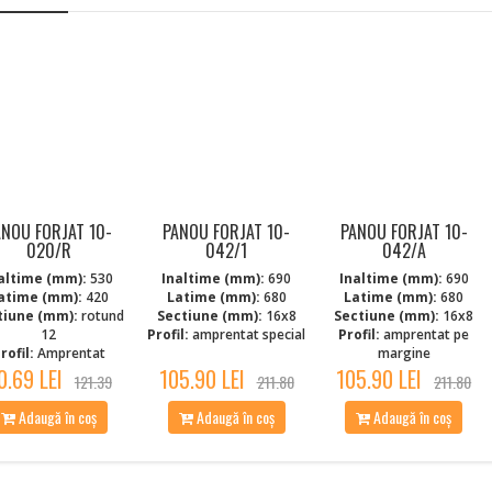
ANOU FORJAT 10-
PANOU FORJAT 10-
PANOU FORJAT 10-
020/R
042/1
042/A
altime (mm):
530
Inaltime (mm):
690
Inaltime (mm):
690
atime (mm):
420
Latime (mm):
680
Latime (mm):
680
tiune (mm):
rotund
Sectiune (mm):
16x8
Sectiune (mm):
16x8
12
Profil:
amprentat special
Profil:
amprentat pe
rofil:
Amprentat
margine
0.69 LEI
105.90 LEI
105.90 LEI
121.39
211.80
211.80
Adaugă în coș
Adaugă în coș
Adaugă în coș