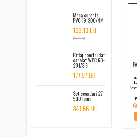
Mana curenta
PVC 19-300/4M
133.10 LEI
222.28
Riflaj coextrudat
canelat WPC 60-
P
201/3.6
177.57 LEI
In
L
Sec
Set scanduri 27-
500 lemn
P
6
841.66 LEI