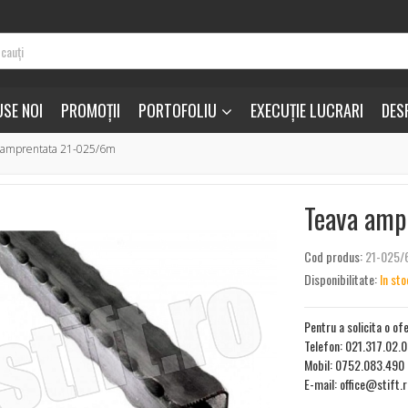
SE NOI
PROMOȚII
PORTOFOLIU
EXECUȚIE LUCRARI
DES
 amprentata 21-025/6m
Teava amp
Cod produs:
21-025
Disponibilitate:
In sto
Pentru a solicita o of
Telefon: 021.317.02.
Mobil: 0752.083.490
E-mail: office@stift.