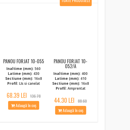
TOATE PRODUSELE
NOI
PANOU FORJAT 10-055
PANOU FORJAT 10-
052/A
Inaltime (mm):
560
Latime (mm):
430
Inaltime (mm):
400
Sectiune (mm):
16x8
Latime (mm):
410
Profil:
LIs si canelat
Sectiune (mm):
16x8
Profil:
Amprentat
68.39 LEI
136.78
44.30 LEI
88.60
Adaugă în coș
Adaugă în coș