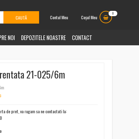
0
Contul Meu
Coșul Meu
PRE NOI
DEPOZITELE NOASTRE
CONTACT
rentata 21-025/6m
/6m
c
erta de pret, va rugam sa ne contactati la:
00
ro