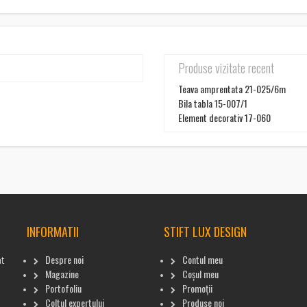
Produse vizitate recent
Teava amprentata 21-025/6m
Bila tabla 15-007/1
Element decorativ 17-060
INFORMATII
STIFT LUX DESIGN
Despre noi
Contul meu
at
Magazine
Coșul meu
Portofoliu
Promoții
Coltul expertului
Produse noi