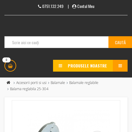
0751.132.249
|
Contul Meu
0
PRODUSELE NOASTRE
MENU
Accesorii porti si usi
Balamale
Balamale reglabile
Balama reglabila 25-304