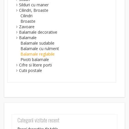
Silduri cu maner
Cilindri, Broaste
Cilindri
Broaste
Zavoare
Balamale decorative
Balamale
Balamale sudabile
Balamale cu rulment
Balamale reglabile
Pivoti balamale
Cifre si litere porti
Cutii postale
Categorii vizitate recent
Brauri decorative din tabla