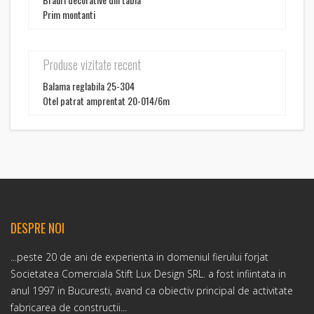
Prim montanti
Produse vizitate recent
Balama reglabila 25-304
Otel patrat amprentat 20-014/6m
DESPRE NOI
...peste 20 de ani de experienta in domeniul fierului forjat
Societatea Comerciala Stift Lux Design SRL. a fost infiintata in
anul 1997 in Bucuresti, avand ca obiectiv principal de activitate
fabricarea de constructii...