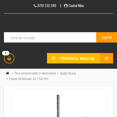
0751.132.249
|
Contul Meu
0
PRODUSELE NOASTRE
MENU
Tevi amprentate si decorative
Stalpi teava
Teava torsionata 22-132/3m