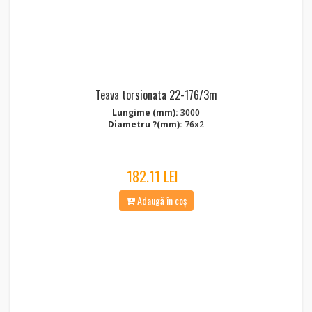
Teava torsionata 22-176/3m
Lungime (mm):
3000
Diametru ?(mm):
76x2
182.11 LEI
Adaugă în coș