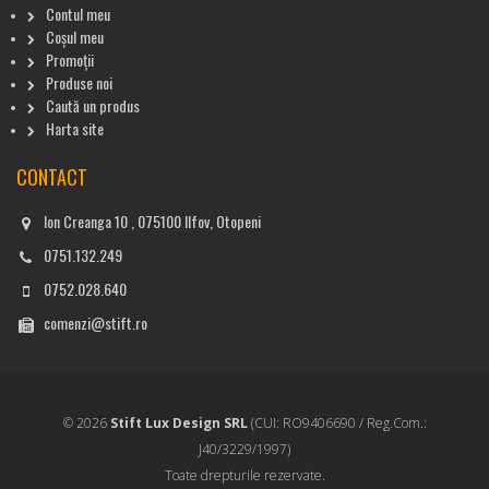
Contul meu
Coșul meu
Promoții
Produse noi
Caută un produs
Harta site
CONTACT
Ion Creanga 10 , 075100 Ilfov, Otopeni
0751.132.249
0752.028.640
comenzi@stift.ro
© 2026
Stift Lux Design SRL
(CUI: RO9406690 / Reg.Com.:
J40/3229/1997)
Toate drepturile rezervate.