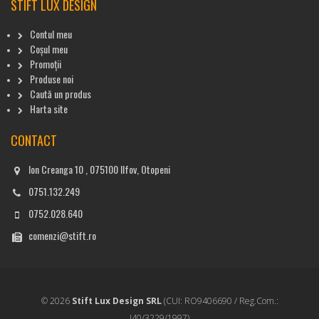
STIFT LUX DESIGN
Contul meu
Coșul meu
Promoții
Produse noi
Caută un produs
Harta site
CONTACT
Ion Creanga 10 , 075100 Ilfov, Otopeni
0751.132.249
0752.028.640
comenzi@stift.ro
© 2026
Stift Lux Design SRL
(CUI: RO9406690 / Reg.Com.:
J40/3229/1997)