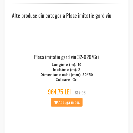
Alte produse din categoria Plase imitatie gard viu
Plasa imitatie gard viu 32-020/Gri
Lungime (m):
10
Inaltime (m):
2
Dimeniune ochi (mm):
50*50
Culoare:
Gri
964.75 LEI
$17.96
Adaugă în coș