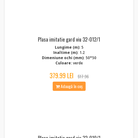
Plasa imitatie gard viu 32-012/1
Lungime (m):
5
Inaltime (m):
1.2
Dimeniune ochi (mm):
50*50
Culoare:
verde
379.99 LEI
$17.96
Adaugă în coș