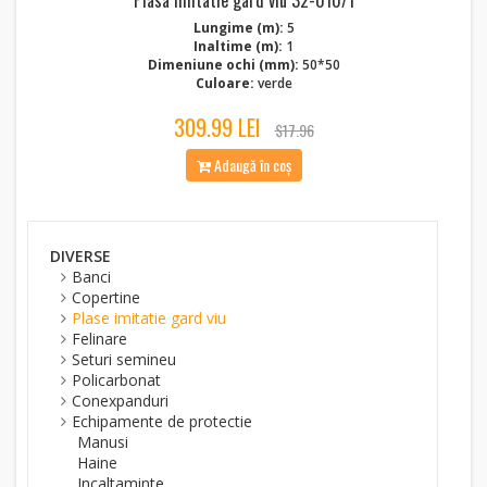
Plasa imitatie gard viu 32-010/1
Lungime (m):
5
Inaltime (m):
1
Dimeniune ochi (mm):
50*50
Culoare:
verde
309.99 LEI
$17.96
Adaugă în coș
DIVERSE
Banci
Copertine
Plase imitatie gard viu
Felinare
Seturi semineu
Policarbonat
Conexpanduri
Echipamente de protectie
Manusi
Haine
Incaltaminte