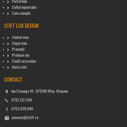
Portofoliu
Coltul expertului
Cum cumpăr
STIFT LUX DESIGN
Contul meu
Coșul meu
Promoții
Produse noi
Caută un produs
Harta site
CONTACT
Ion Creanga 10 , 075100 Ilfov, Otopeni
0751.132.249
0752.028.640
comenzi@stift.ro