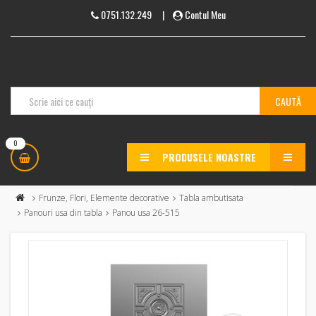
0751.132.249
|
Contul Meu
0
PRODUSELE NOASTRE
MENU
Frunze, Flori, Elemente decorative
Tabla ambutisata
Panouri usa din tabla
Panou usa 26-515