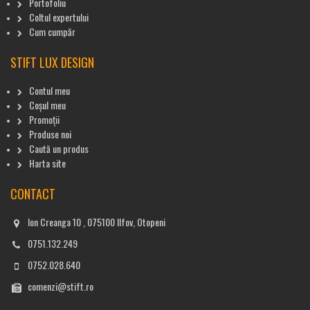
Portofoliu
Coltul expertului
Cum cumpăr
STIFT LUX DESIGN
Contul meu
Coșul meu
Promoții
Produse noi
Caută un produs
Harta site
CONTACT
Ion Creanga 10 , 075100 Ilfov, Otopeni
0751.132.249
0752.028.640
comenzi@stift.ro