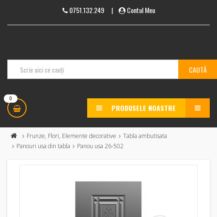
0751.132.249
|
Contul Meu
0
PRODUSELE NOASTRE
MENU
Frunze, Flori, Elemente decorative
Tabla ambutisata
Panouri usa din tabla
Panou usa 26-502