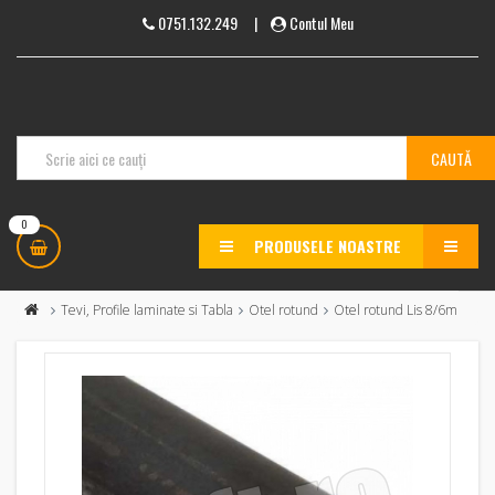
0751.132.249
|
Contul Meu
0
PRODUSELE NOASTRE
MENU
Tevi, Profile laminate si Tabla
Otel rotund
Otel rotund Lis 8/6m