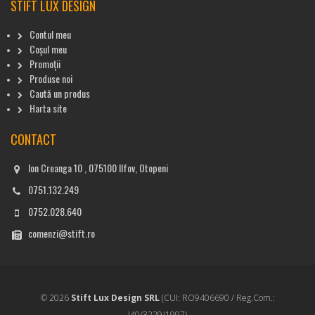
STIFT LUX DESIGN
Contul meu
Coșul meu
Promoții
Produse noi
Caută un produs
Harta site
CONTACT
Ion Creanga 10 , 075100 Ilfov, Otopeni
0751.132.249
0752.028.640
comenzi@stift.ro
© 2026
Stift Lux Design SRL
(CUI: RO9406690 / Reg.Com.:
J40/3229/1997)