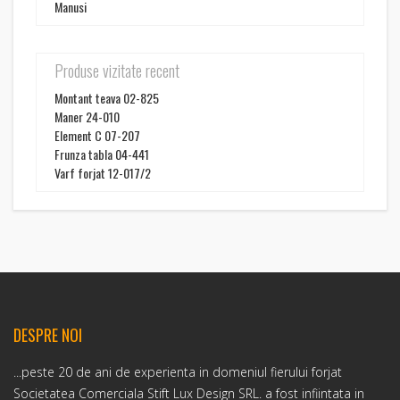
Manusi
Produse vizitate recent
Montant teava 02-825
Maner 24-010
Element C 07-207
Frunza tabla 04-441
Varf forjat 12-017/2
DESPRE NOI
...peste 20 de ani de experienta in domeniul fierului forjat
Societatea Comerciala Stift Lux Design SRL. a fost infiintata in