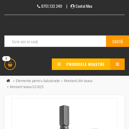
0751.132.249
|
Contul Meu
0
PRODUSELE NOASTRE
MENU
Elemente pentru balustrade
Montanti din teava
Montant teava 02-825