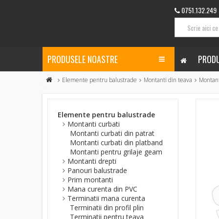
0751.132.249
PRODUSELE NOASTRE
PRODU
Elemente pentru balustrade
Montanti din teava
Montant
Elemente pentru balustrade
Montanti curbati
Montanti curbati din patrat
Montanti curbati din platband
Montanti pentru grilaje geam
Montanti drepti
Panouri balustrade
Prim montanti
Mana curenta din PVC
Terminatii mana curenta
Terminatii din profil plin
Terminatii pentru teava