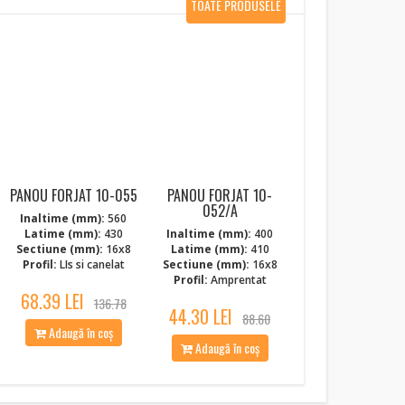
TOATE PRODUSELE
NOI
PANOU FORJAT 10-055
PANOU FORJAT 10-
052/A
Inaltime (mm):
560
Latime (mm):
430
Inaltime (mm):
400
Sectiune (mm):
16x8
Latime (mm):
410
Profil:
LIs si canelat
Sectiune (mm):
16x8
Profil:
Amprentat
68.39 LEI
136.78
44.30 LEI
88.60
Adaugă în coș
Adaugă în coș