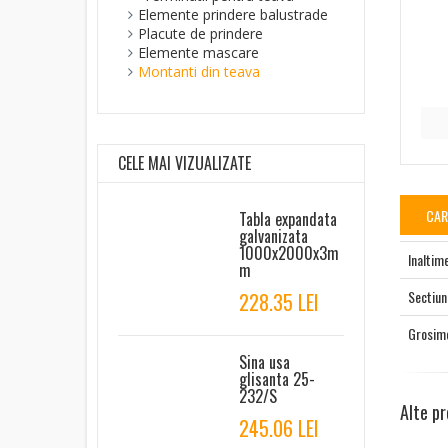
Elemente prindere balustrade
Placute de prindere
Elemente mascare
Montanti din teava
CELE MAI VIZUALIZATE
CAR
Tabla expandata
galvanizata
1000x2000x3m
Inaltim
m
Sectiun
228.35 LEI
Grosim
Sina usa
glisanta 25-
232/S
Alte pr
245.06 LEI