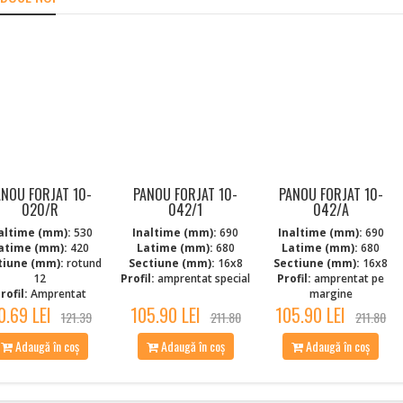
ANOU FORJAT 10-
PANOU FORJAT 10-
PANOU FORJAT 10-
020/R
042/1
042/A
altime (mm):
530
Inaltime (mm):
690
Inaltime (mm):
690
atime (mm):
420
Latime (mm):
680
Latime (mm):
680
tiune (mm):
rotund
Sectiune (mm):
16x8
Sectiune (mm):
16x8
12
Profil:
amprentat special
Profil:
amprentat pe
rofil:
Amprentat
margine
0.69 LEI
105.90 LEI
105.90 LEI
121.39
211.80
211.80
Adaugă în coș
Adaugă în coș
Adaugă în coș