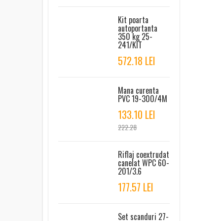
Kit poarta
autoportanta
350 kg 25-
241/KIT
572.18 LEI
Mana curenta
PVC 19-300/4M
133.10 LEI
222.28
Riflaj coextrudat
canelat WPC 60-
201/3.6
177.57 LEI
Set scanduri 27-