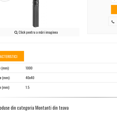
Click pentru a mări imaginea
ACTERISTICI
e (mm):
1000
e (mm):
40x40
e (mm):
1.5
oduse din categoria Montanti din teava