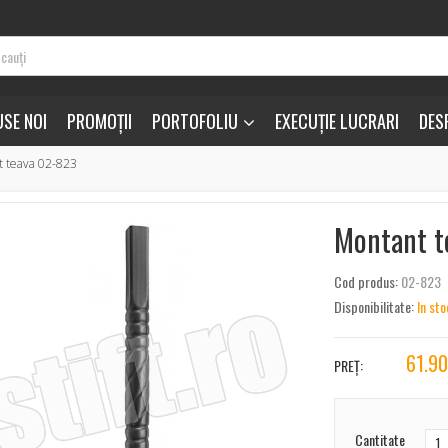
SE NOI
PROMOȚII
PORTOFOLIU
EXECUȚIE LUCRARI
DES
 teava 02-823
Montant t
Cod produs:
02-823
Disponibilitate:
In sto
61.9
PREȚ:
Cantitate