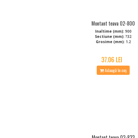
Montant teava 02-800
Inaltime (mm):
900
Sectiune (mm):
?32
Grosime (mm):
1.2
37.06 LEI
Adaugă în coș
Montant teava 02-833