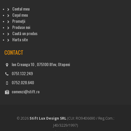
Contul meu
Coșul meu
Promoții
Produse noi
Caută un produs
Harta site
CONTACT
Ion Creanga 10 , 075100 Ilfov, Otopeni
0751.132.249
0752.028.640
comenzi@stift.ro
© 2026
Stift Lux Design SRL
(CUI: RO9406690 / Reg.Com.:
J40/3229/1997)