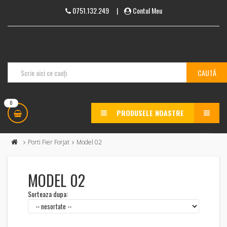
0751.132.249
|
Contul Meu
0
PRODUSELE NOASTRE
MENU
Porti Fier Forjat
Model 02
MODEL 02
Sorteaza dupa: