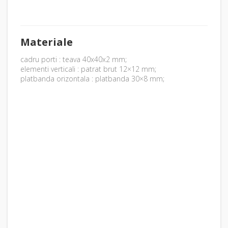
Materiale
cadru porti : teava 40x40x2 mm;
elementi verticali : patrat brut 12×12 mm;
platbanda orizontala : platbanda 30×8 mm;