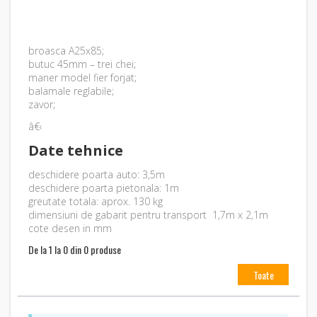
broasca A25x85;
butuc 45mm – trei chei;
maner model fier forjat;
balamale reglabile;
zavor;
â€‹
Date tehnice
deschidere poarta auto: 3,5m
deschidere poarta pietonala: 1m
greutate totala: aprox. 130 kg
dimensiuni de gabarit pentru transport 1,7m x 2,1m
cote desen in mm
De la 1 la 0 din 0 produse
Toate