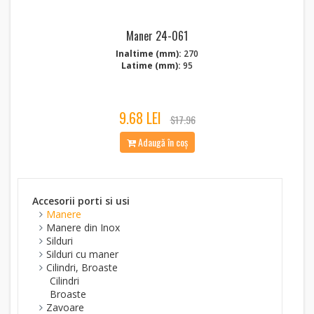
Maner 24-061
Inaltime (mm):
270
Latime (mm):
95
9.68 LEI
$17.96
Adaugă în coș
Accesorii porti si usi
Manere
Manere din Inox
Silduri
Silduri cu maner
Cilindri, Broaste
Cilindri
Broaste
Zavoare