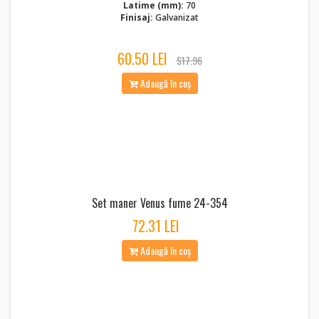
Latime (mm):
70
Finisaj:
Galvanizat
60.50 LEI
$17.96
Adaugă în coș
Set maner Venus fume 24-354
72.31 LEI
Adaugă în coș