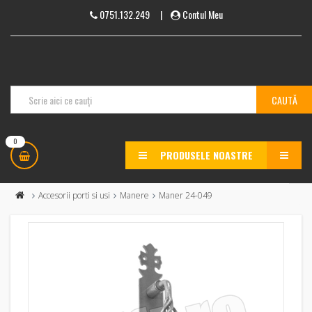
0751.132.249
|
Contul Meu
0
PRODUSELE NOASTRE
MENU
Accesorii porti si usi
Manere
Maner 24-049