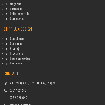
Magazine
Portofoliu
Coltul expertului
Cum cumpăr
STIFT LUX DESIGN
Contul meu
Coșul meu
Promoții
Produse noi
Caută un produs
Harta site
CONTACT
Ion Creanga 10 , 075100 Ilfov, Otopeni
0751.132.249
0752.028.640
comenzi@stift.ro