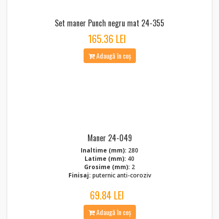
Set maner Punch negru mat 24-355
165.36 LEI
Adaugă în coș
Maner 24-049
Inaltime (mm):
280
Latime (mm):
40
Grosime (mm):
2
Finisaj:
puternic anti-coroziv
69.84 LEI
Adaugă în coș