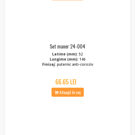
Set maner 24-004
Latime (mm):
52
Lungime (mm):
146
Finisaj:
puternic anti-coroziv
66.65 LEI
Adaugă în coș