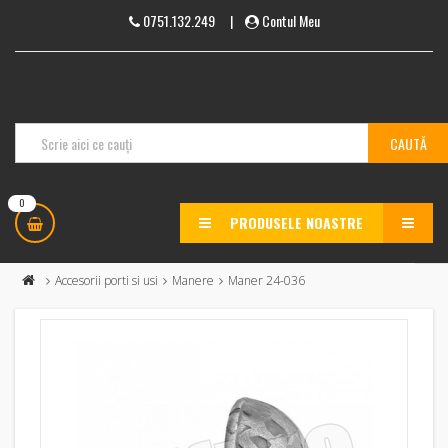
0751.132.249
|
Contul Meu
0
PRODUSELE NOASTRE
MENU
Accesorii porti si usi
Manere
Maner 24-036