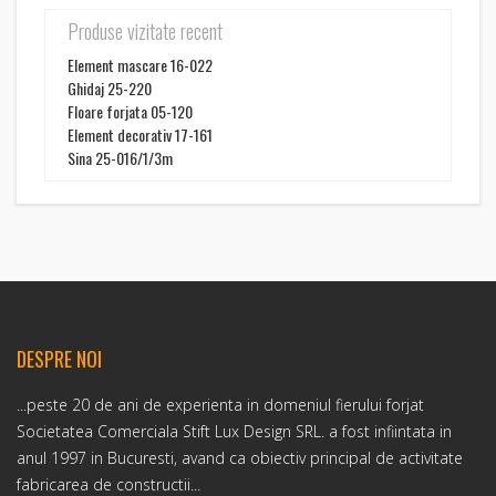
Produse vizitate recent
Element mascare 16-022
Ghidaj 25-220
Floare forjata 05-120
Element decorativ 17-161
Sina 25-016/1/3m
DESPRE NOI
...peste 20 de ani de experienta in domeniul fierului forjat
Societatea Comerciala Stift Lux Design SRL. a fost infiintata in
anul 1997 in Bucuresti, avand ca obiectiv principal de activitate
fabricarea de constructii...