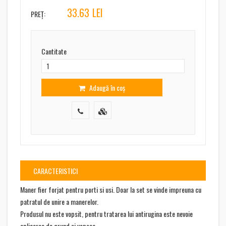
33.63
LEI
PREȚ:
Cantitate
Adaugă în coș
CARACTERISTICI
Maner fier forjat pentru porti si usi. Doar la set se vinde impreuna cu
patratul de unire a manerelor.
Produsul nu este vopsit, pentru tratarea lui antirugina este nevoie
aplicarea de grund si vopsea.