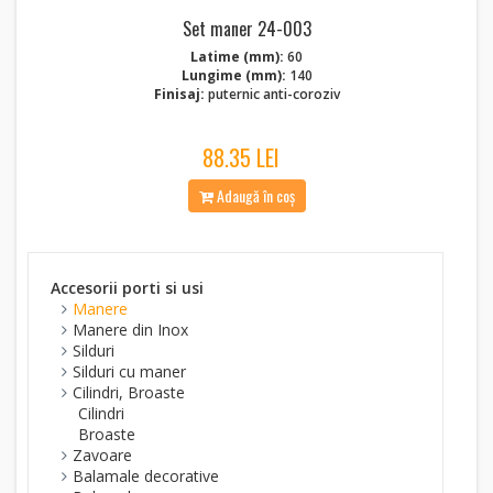
Set maner 24-003
Latime (mm):
60
Lungime (mm):
140
Finisaj:
puternic anti-coroziv
88.35 LEI
Adaugă în coș
Accesorii porti si usi
Manere
Manere din Inox
Silduri
Silduri cu maner
Cilindri, Broaste
Cilindri
Broaste
Zavoare
Balamale decorative