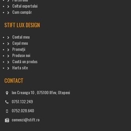
Coltul expertului
Cum cumpăr
STIFT LUX DESIGN
Contul meu
Coșul meu
Promoții
Produse noi
Caută un produs
Harta site
CONTACT
Ion Creanga 10 , 075100 Ilfov, Otopeni
0751.132.249
0752.028.640
comenzi@stift.ro