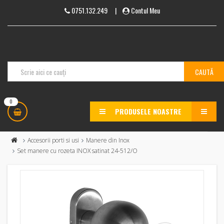
0751.132.249
|
Contul Meu
0
PRODUSELE NOASTRE
MENU
Accesorii porti si usi
Manere din Inox
Set manere cu rozeta INOX satinat 24-512/O