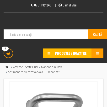
0751.132.249
|
Contul Meu
0
PRODUSELE NOASTRE
MENU
Accesorii porti si usi
Manere din Inox
Set manere cu rozeta ovala INOX satinat