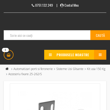
0751.132.249
|
Contul Meu
0
PRODUSELE NOASTRE
MENU
Automatizari porti si feronerie
Sisteme Usi Glisante
Kit usa 150 Kg
Accesoriu fixare 25-262/S