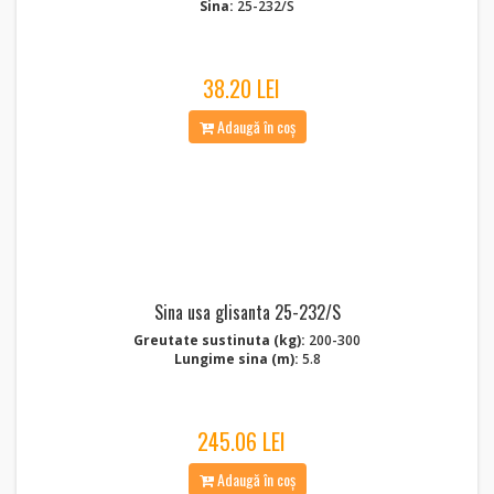
Sina:
25-232/S
38.20 LEI
Adaugă în coș
Sina usa glisanta 25-232/S
Greutate sustinuta (kg):
200-300
Lungime sina (m):
5.8
245.06 LEI
Adaugă în coș