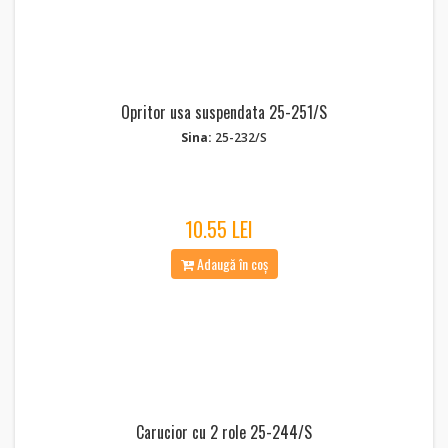
Opritor usa suspendata 25-251/S
Sina:
25-232/S
10.55 LEI
Adaugă în coș
Carucior cu 2 role 25-244/S