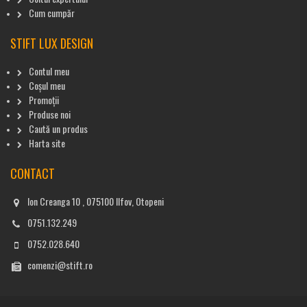
Cum cumpăr
STIFT LUX DESIGN
Contul meu
Coșul meu
Promoții
Produse noi
Caută un produs
Harta site
CONTACT
Ion Creanga 10 , 075100 Ilfov, Otopeni
0751.132.249
0752.028.640
comenzi@stift.ro