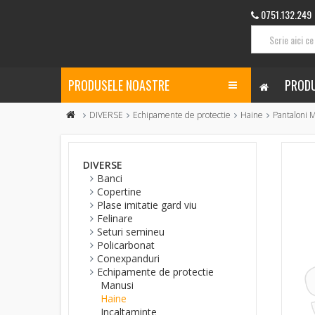
0751.132.249
PRODUSELE NOASTRE
PRODU
DIVERSE
Echipamente de protectie
Haine
Pantaloni 
DIVERSE
Banci
Copertine
Plase imitatie gard viu
Felinare
Seturi semineu
Policarbonat
Conexpanduri
Echipamente de protectie
Manusi
Haine
Incaltaminte