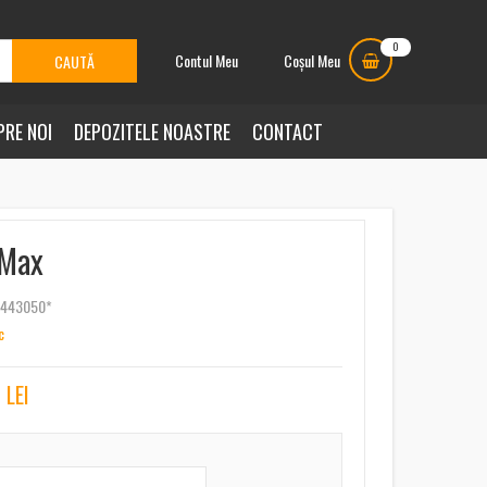
0
Contul Meu
Coșul Meu
PRE NOI
DEPOZITELE NOASTRE
CONTACT
 Max
4443050*
c
3
LEI