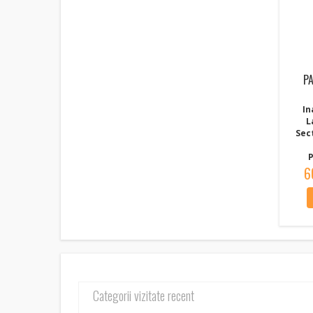
P
In
L
Sec
P
6
Categorii vizitate recent