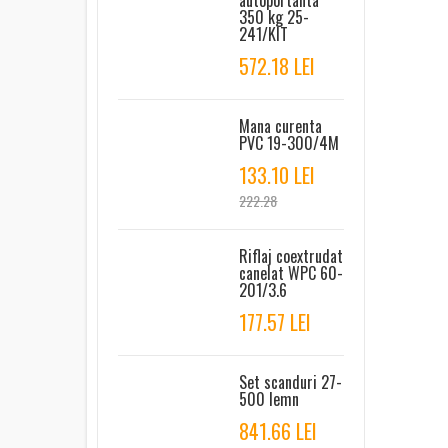
autoportanta
350 kg 25-
241/KIT
572.18 LEI
Mana curenta
PVC 19-300/4M
133.10 LEI
222.28
Riflaj coextrudat
canelat WPC 60-
201/3.6
177.57 LEI
Set scanduri 27-
500 lemn
841.66 LEI