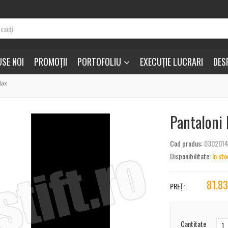
SE NOI
PROMOȚII
PORTOFOLIU
EXECUȚIE LUCRARI
DES
Max
Pantaloni
Cod produs:
030201
Disponibilitate:
In sto
81.8
PREȚ:
Cantitate