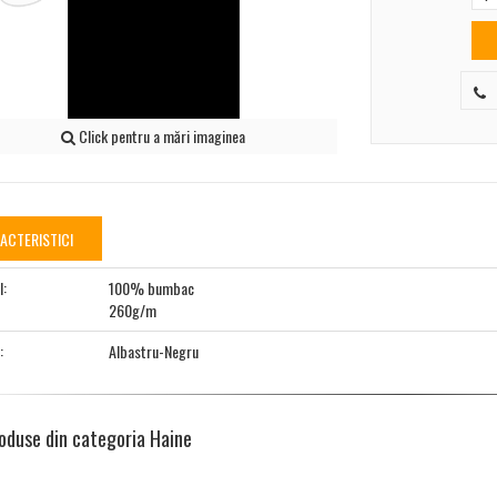
Click pentru a mări imaginea
ACTERISTICI
l:
100% bumbac
260g/m
:
Albastru-Negru
oduse din categoria Haine