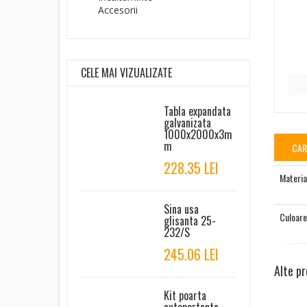
Accesorii
CELE MAI VIZUALIZATE
Tabla expandata
galvanizata
1000x2000x3m
m
CAR
228.35 LEI
Materia
Sina usa
Culoare
glisanta 25-
232/S
245.06 LEI
Alte pr
Kit poarta