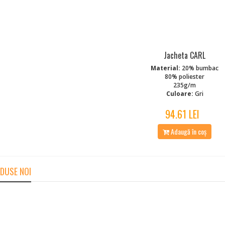
Jacheta CARL
Material:
20% bumbac
80% poliester
235g/m
Culoare:
Gri
94.61 LEI
Adaugă în coș
DUSE NOI