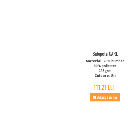
Salopeta CARL
Material:
20% bumbac
80% poliester
235g/m
Culoare:
Gri
111.21 LEI
Adaugă în coș