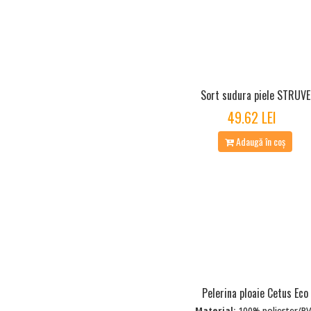
Sort sudura piele STRUVE
49.62 LEI
Adaugă în coș
Pelerina ploaie Cetus Eco
Material:
100% poliester/P