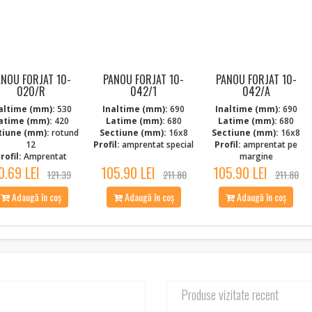
ANOU FORJAT 10-
PANOU FORJAT 10-
PANOU FORJAT 10-
020/R
042/1
042/A
altime (mm):
530
Inaltime (mm):
690
Inaltime (mm):
690
atime (mm):
420
Latime (mm):
680
Latime (mm):
680
tiune (mm):
rotund
Sectiune (mm):
16x8
Sectiune (mm):
16x8
12
Profil:
amprentat special
Profil:
amprentat pe
rofil:
Amprentat
margine
0.69 LEI
105.90 LEI
105.90 LEI
121.39
211.80
211.80
Adaugă în coș
Adaugă în coș
Adaugă în coș
Produse vizitate recent