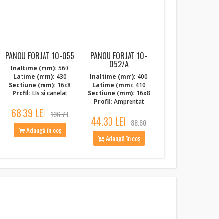
PANOU FORJAT 10-055
PANOU FORJAT 10-
052/A
Inaltime (mm):
560
Latime (mm):
430
Inaltime (mm):
400
Sectiune (mm):
16x8
Latime (mm):
410
Profil:
LIs si canelat
Sectiune (mm):
16x8
Profil:
Amprentat
68.39 LEI
136.78
44.30 LEI
88.60
Adaugă în coș
Adaugă în coș