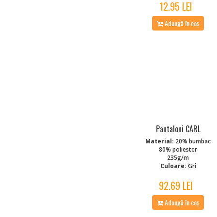
12.95 LEI
Adaugă în coș
Pantaloni CARL
Material:
20% bumbac
80% poliester
235g/m
Culoare:
Gri
92.69 LEI
Adaugă în coș