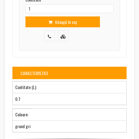
Adaugă în coș
CARACTERISTICI
Cantitate (L):
0.7
Culoare:
grund gri