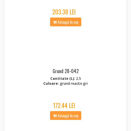
203.38 LEI
Adaugă în coș
Grund 28-042
Cantitate (L):
2.5
Culoare:
grund reactiv gri
172.44 LEI
Adaugă în coș