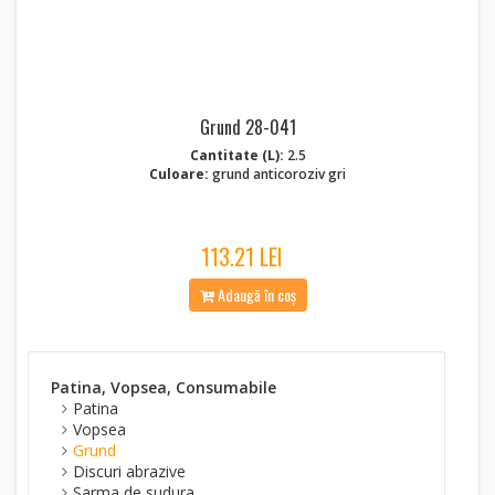
Grund 28-041
Cantitate (L):
2.5
Culoare:
grund anticoroziv gri
113.21 LEI
Adaugă în coș
Patina, Vopsea, Consumabile
Patina
Vopsea
Grund
Discuri abrazive
Sarma de sudura