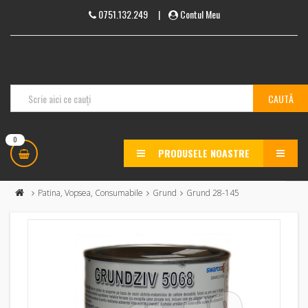
0751.132.249
|
Contul Meu
0
PRODUSELE NOASTRE
MENU
Patina, Vopsea, Consumabile
Grund
Grund 28-145