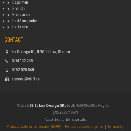
Coșul meu
Promoții
Produse noi
Caută un produs
Harta site
CONTACT
Ion Creanga 10 , 075100 Ilfov, Otopeni
0751.132.249
0752.028.640
comenzi@stift.ro
© 2026
Stift Lux Design SRL
(CUI: RO9406690 / Reg.Com.:
J40/3229/1997)
Toate drepturile rezervate.
Protectia datelor personale (GDPR)
|
Politica de confidențialite
|
Termeni și