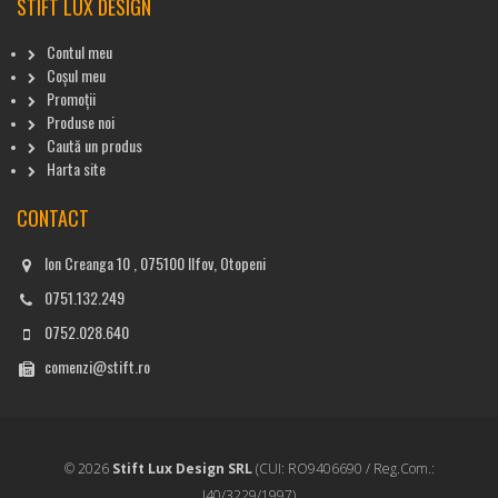
STIFT LUX DESIGN
Contul meu
Coșul meu
Promoții
Produse noi
Caută un produs
Harta site
CONTACT
Ion Creanga 10 , 075100 Ilfov, Otopeni
0751.132.249
0752.028.640
comenzi@stift.ro
© 2026
Stift Lux Design SRL
(CUI: RO9406690 / Reg.Com.:
J40/3229/1997)