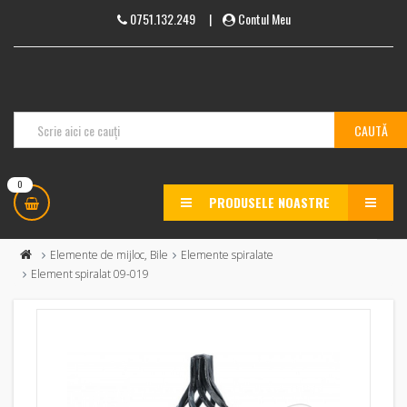
0751.132.249
|
Contul Meu
0
PRODUSELE NOASTRE
MENU
Elemente de mijloc, Bile
Elemente spiralate
Element spiralat 09-019