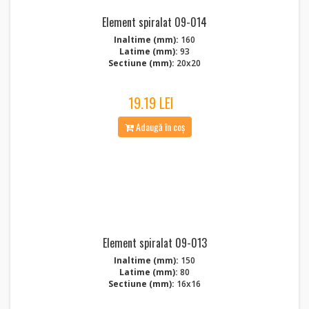
Element spiralat 09-014
Inaltime (mm):
160
Latime (mm):
93
Sectiune (mm):
20x20
19.19 LEI
Adaugă în coș
Element spiralat 09-013
Inaltime (mm):
150
Latime (mm):
80
Sectiune (mm):
16x16