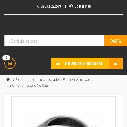
0751.132.249
|
Contul Meu
0
PRODUSELE NOASTRE
MENU
Elemente pentru balustrade
Elemente mascare
Element mascare 16-028