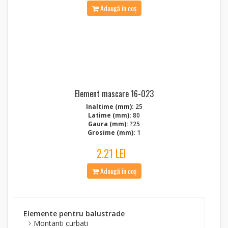
Adaugă în coș
Element mascare 16-023
Inaltime (mm):
25
Latime (mm):
80
Gaura (mm):
?25
Grosime (mm):
1
2.21 LEI
Adaugă în coș
Elemente pentru balustrade
Montanti curbati