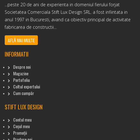
...peste 20 de ani de experienta in domeniul fierului forjat
Societatea Comerciala Stift Lux Design SRL. a fost infiintata in
anul 1997 in Bucuresti, avand ca obiectiv principal de activitate
fabricarea de constructii...
AFLĂ MAI MULTE
INFORMATII
Despre noi
Magazine
Portofoliu
Coltul expertului
Cum cumpăr
STIFT LUX DESIGN
Contul meu
Coșul meu
Promoții
Produse noi