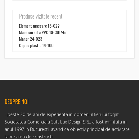
Produse vizitate recent
Element mascare 16-022
Mana curenta PVC 19-301/4m
Maner 24-023
Capac plastic 14-100
DESPRE NOI
...peste 20 de ani de experienta in domeniul fierului forjat
Societatea Comerciala Stift Lux Design SRL. a fost infiintata in
anul 1997 in Bucuresti, avand ca obiectiv principal de activitate
fabricarea de constructii...