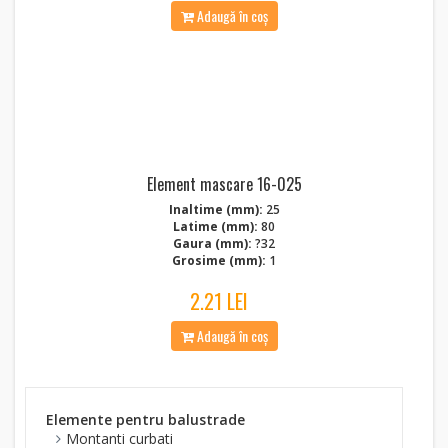
Adaugă în coș
Element mascare 16-025
Inaltime (mm):
25
Latime (mm):
80
Gaura (mm):
?32
Grosime (mm):
1
2.21 LEI
Adaugă în coș
Elemente pentru balustrade
Montanti curbati