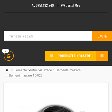
0751.132.249
|
Contul Meu
0
PRODUSELE NOASTRE
MENU
Elemente pentru balustrade
Elemente mascare
Element mascare 16-022