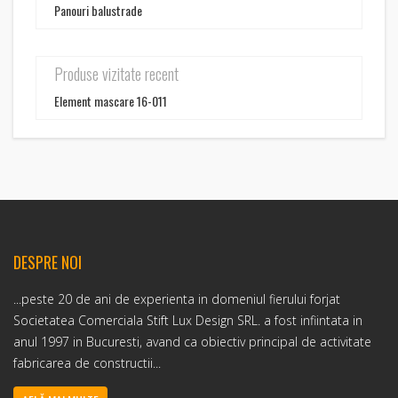
Panouri balustrade
Produse vizitate recent
Element mascare 16-011
DESPRE NOI
...peste 20 de ani de experienta in domeniul fierului forjat
Societatea Comerciala Stift Lux Design SRL. a fost infiintata in
anul 1997 in Bucuresti, avand ca obiectiv principal de activitate
fabricarea de constructii...