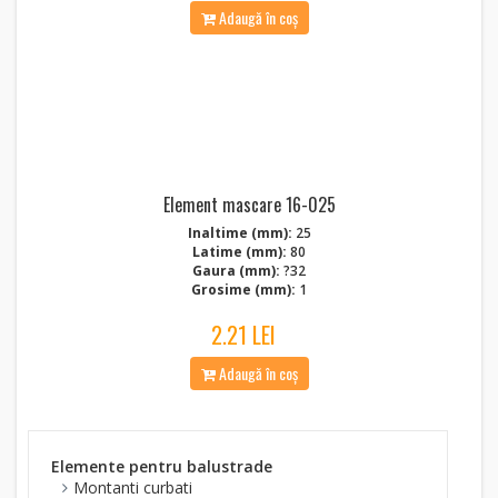
Adaugă în coș
Element mascare 16-025
Inaltime (mm):
25
Latime (mm):
80
Gaura (mm):
?32
Grosime (mm):
1
2.21 LEI
Adaugă în coș
Elemente pentru balustrade
Montanti curbati