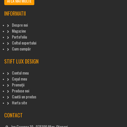
AFLĂ MAI MULTE
INFORMATII
Despre noi
Magazine
Portofoliu
Coltul expertului
Cum cumpăr
STIFT LUX DESIGN
Contul meu
Coșul meu
Promoții
Produse noi
Caută un produs
Harta site
CONTACT
Ion Creanga 10 , 075100 Ilfov, Otopeni