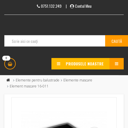
0751.132.249
|
Contul Meu
0
PRODUSELE NOASTRE
MENU
Elemente pentru balustrade
Elemente mascare
Element mascare 16-011