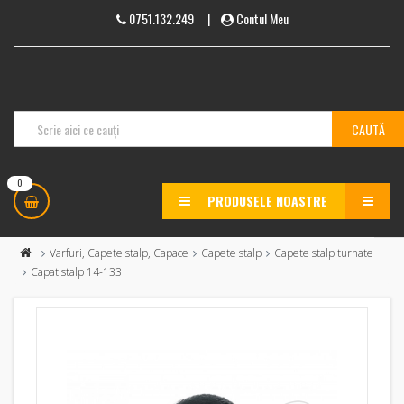
0751.132.249
|
Contul Meu
0
PRODUSELE NOASTRE
MENU
Varfuri, Capete stalp, Capace
Capete stalp
Capete stalp turnate
Capat stalp 14-133