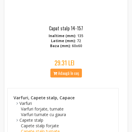
Capat stalp 14-157
Inaltime (mm):
135
Latime (mm):
72
Baza (mm):
60x60
29.31 LEI
Adaugă în coș
Varfuri, Capete stalp, Capace
Varfuri
Varfuri forjate, turnate
Varfuri turnate cu gaura
Capete stalp
Capete stalp forjate
Capete stalp turnate