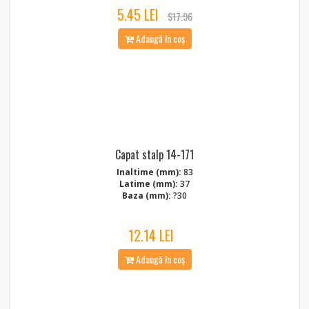
5.45 LEI
$17.96
Adaugă în coș
Capat stalp 14-171
Inaltime (mm):
83
Latime (mm):
37
Baza (mm):
?30
12.14 LEI
Adaugă în coș