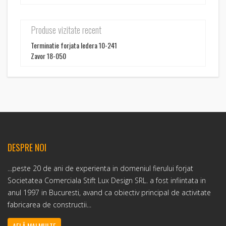
Produse vizitate recent
Terminatie forjata Iedera 10-241
Zavor 18-050
DESPRE NOI
...peste 20 de ani de experienta in domeniul fierului forjat
Societatea Comerciala Stift Lux Design SRL. a fost infiintata in
anul 1997 in Bucuresti, avand ca obiectiv principal de activitate
fabricarea de constructii...
AFLĂ MAI MULTE