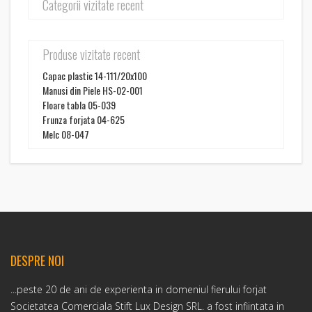
Categorii vizitate recent
Produse vizitate recent
Capac plastic 14-111/20x100
Manusi din Piele HS-02-001
Floare tabla 05-039
Frunza forjata 04-625
Melc 08-047
DESPRE NOI
...peste 20 de ani de experienta in domeniul fierului forjat
Societatea Comerciala Stift Lux Design SRL. a fost infiintata in