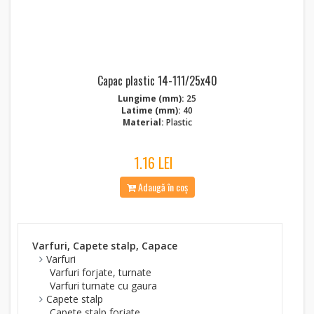
Capac plastic 14-111/25x40
Lungime (mm):
25
Latime (mm):
40
Material:
Plastic
1.16 LEI
Adaugă în coș
Varfuri, Capete stalp, Capace
Varfuri
Varfuri forjate, turnate
Varfuri turnate cu gaura
Capete stalp
Capete stalp forjate