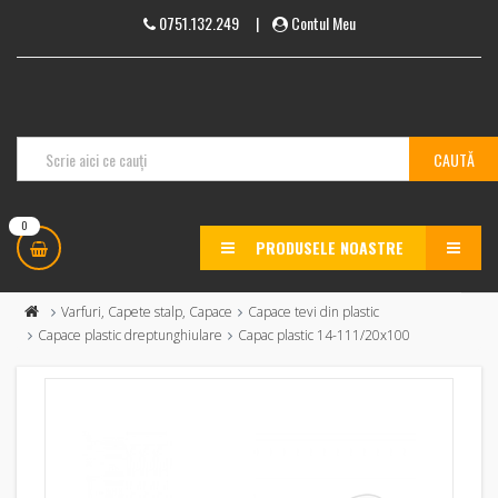
0751.132.249
|
Contul Meu
0
PRODUSELE NOASTRE
MENU
Varfuri, Capete stalp, Capace
Capace tevi din plastic
Capace plastic dreptunghiulare
Capac plastic 14-111/20x100