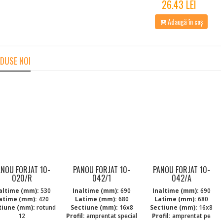
26.43 LEI
Adaugă în coș
DUSE NOI
ANOU FORJAT 10-
PANOU FORJAT 10-
PANOU FORJAT 10-
020/R
042/1
042/A
altime (mm):
530
Inaltime (mm):
690
Inaltime (mm):
690
atime (mm):
420
Latime (mm):
680
Latime (mm):
680
tiune (mm):
rotund
Sectiune (mm):
16x8
Sectiune (mm):
16x8
12
Profil:
amprentat special
Profil:
amprentat pe