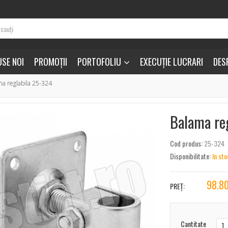
SE NOI
PROMOȚII
PORTOFOLIU
EXECUȚIE LUCRARI
DES
a reglabila 25-324
Balama re
Cod produs:
25-324
Disponibilitate:
In sto
98.8
PREȚ:
Cantitate