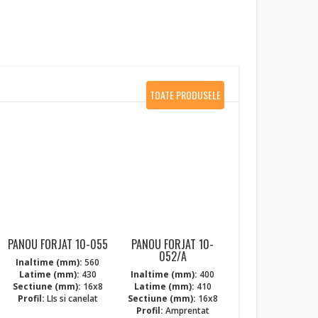
TOATE PRODUSELE
NOI
PANOU FORJAT 10-055
PANOU FORJAT 10-
052/A
Inaltime (mm):
560
Latime (mm):
430
Inaltime (mm):
400
Sectiune (mm):
16x8
Latime (mm):
410
Profil:
LIs si canelat
Sectiune (mm):
16x8
Profil:
Amprentat