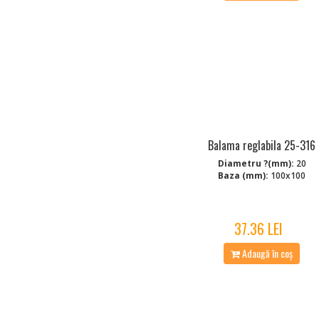
Balama reglabila 25-316
Diametru ?(mm):
20
Baza (mm):
100x100
37.36 LEI
Adaugă în coș