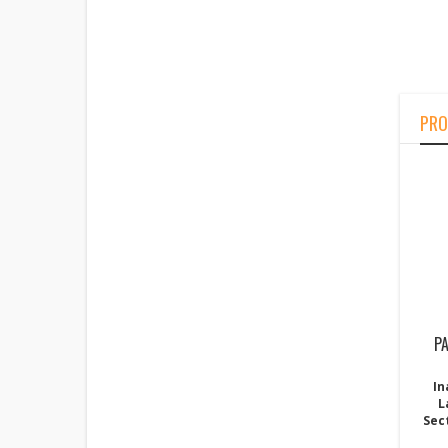
PRO
P
In
L
Sec