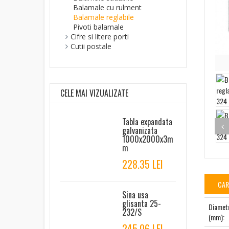
Balamale cu rulment
Balamale reglabile
Pivoti balamale
Cifre si litere porti
Cutii postale
CELE MAI VIZUALIZATE
Tabla expandata
galvanizata
1000x2000x3m
m
228.35 LEI
CAR
Sina usa
glisanta 25-
Diametr
232/S
(mm):
245.06 LEI