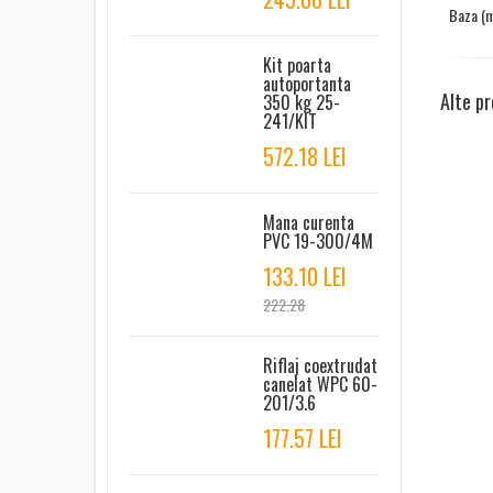
Baza (
Kit poarta
autoportanta
Alte pr
350 kg 25-
241/KIT
572.18 LEI
Mana curenta
PVC 19-300/4M
133.10 LEI
222.28
Riflaj coextrudat
canelat WPC 60-
201/3.6
177.57 LEI