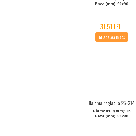
Baza (mm):
90x90
31.51 LEI
Adaugă în coș
Balama reglabila 25-314
Diametru ?(mm):
16
Baza (mm):
80x80