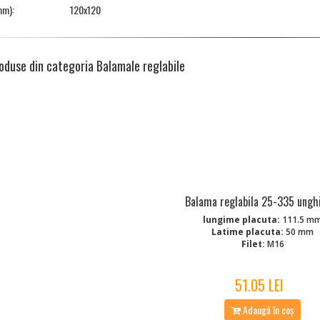
mm):
120x120
oduse din categoria Balamale reglabile
Balama reglabila 25-335 ungh
lungime placuta:
111.5 m
Latime placuta:
50 mm
Filet:
M16
51.05 LEI
Adaugă în coș