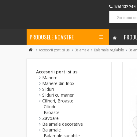
0751.132.249
PRODUSELE NOASTRE
PRODU
Accesorii porti si usi
Balamale
Balamale reglabile
Balam
Accesorii porti si usi
Manere
Manere din Inox
Silduri
Silduri cu maner
Cilindri, Broaste
Cilindri
Broaste
Zavoare
Balamale decorative
Balamale
Balamale sudabile