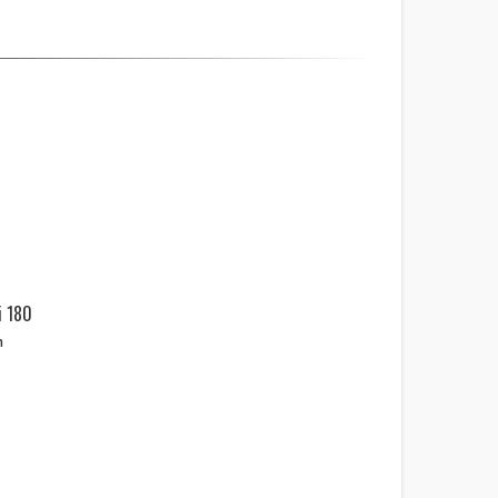
i 180
m