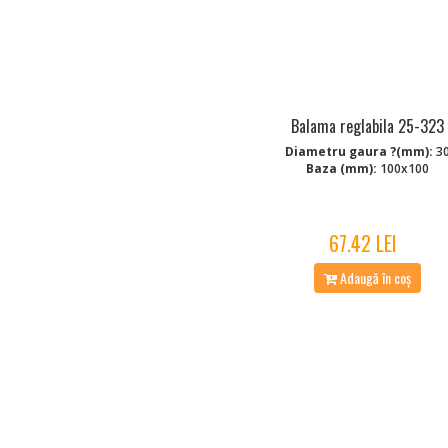
Balama reglabila 25-323
Diametru gaura ?(mm):
3
Baza (mm):
100x100
67.42 LEI
Adaugă în coș