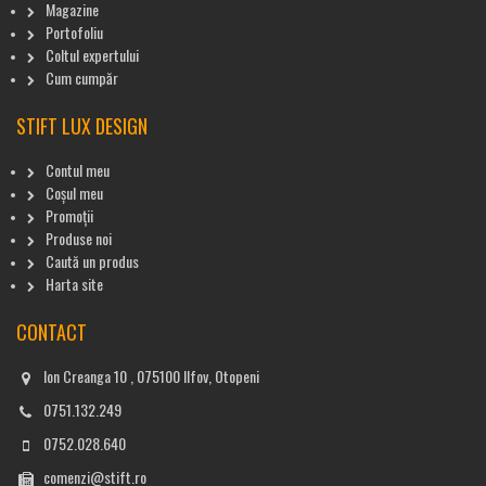
Magazine
Portofoliu
Coltul expertului
Cum cumpăr
STIFT LUX DESIGN
Contul meu
Coșul meu
Promoții
Produse noi
Caută un produs
Harta site
CONTACT
Ion Creanga 10 , 075100 Ilfov, Otopeni
0751.132.249
0752.028.640
comenzi@stift.ro