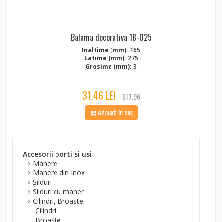
Balama decorativa 18-025
Inaltime (mm):
165
Latime (mm):
275
Grosime (mm):
3
31.46 LEI
$17.96
Adaugă în coș
Accesorii porti si usi
Manere
Manere din Inox
Silduri
Silduri cu maner
Cilindri, Broaste
Cilindri
Broaste