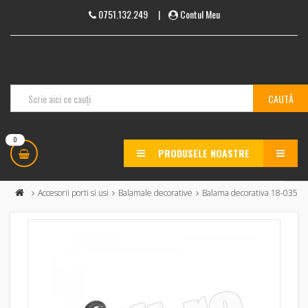
0751.132.249
|
Contul Meu
0
PRODUSELE NOASTRE
MENU
Accesorii porti si usi
Balamale decorative
Balama decorativa 18-035