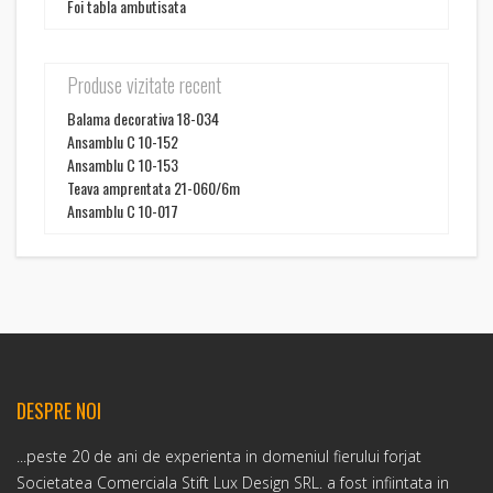
Foi tabla ambutisata
Produse vizitate recent
Balama decorativa 18-034
Ansamblu C 10-152
Ansamblu C 10-153
Teava amprentata 21-060/6m
Ansamblu C 10-017
DESPRE NOI
...peste 20 de ani de experienta in domeniul fierului forjat
Societatea Comerciala Stift Lux Design SRL. a fost infiintata in