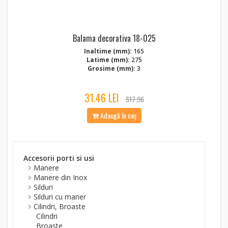
Balama decorativa 18-025
Inaltime (mm):
165
Latime (mm):
275
Grosime (mm):
3
31.46 LEI
$17.96
Adaugă în coș
Accesorii porti si usi
Manere
Manere din Inox
Silduri
Silduri cu maner
Cilindri, Broaste
Cilindri
Broaste