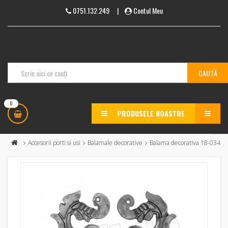
0751.132.249
|
Contul Meu
0
PRODUSELE NOASTRE
MENU
Accesorii porti si usi
Balamale decorative
Balama decorativa 18-034