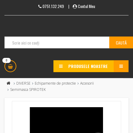
0751.132.249
|
Contul Meu
0
PRODUSELE NOASTRE
MENU
DIVERSE
Echipamente de protectie
Accesorii
Semimasca SPIROTEK