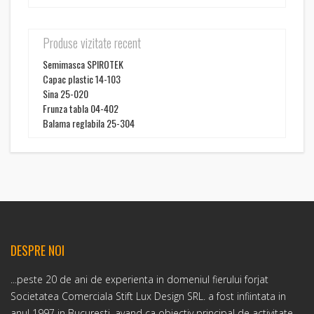
Produse vizitate recent
Semimasca SPIROTEK
Capac plastic 14-103
Sina 25-020
Frunza tabla 04-402
Balama reglabila 25-304
DESPRE NOI
...peste 20 de ani de experienta in domeniul fierului forjat
Societatea Comerciala Stift Lux Design SRL. a fost infiintata in
anul 1997 in Bucuresti, avand ca obiectiv principal de activitate