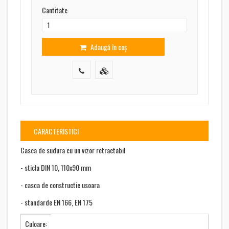
Cantitate
Adaugă în coș
CARACTERISTICI
Casca de sudura cu un vizor retractabil
- sticla DIN 10, 110x90 mm
- casca de constructie usoara
- standarde EN 166, EN 175
Culoare: