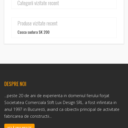
Categorii vizitate recent
Produse vizitate recent
Casca sudura SK 200
DESPRE NOI
...peste 20 de ani de experienta in domeniul fierului forjat
Societatea Comerciala Stift Lux Design SRL. a fost infiintata in
anul 1997 in Bucuresti, avand ca obiectiv principal de activitate
fabricarea de constructii...