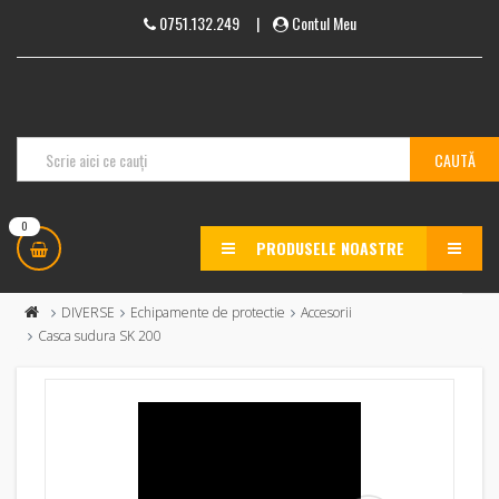
0751.132.249
|
Contul Meu
0
PRODUSELE NOASTRE
MENU
DIVERSE
Echipamente de protectie
Accesorii
Casca sudura SK 200