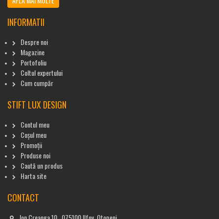
AFLĂ MAI MULTE
INFORMATII
Despre noi
Magazine
Portofoliu
Coltul expertului
Cum cumpăr
STIFT LUX DESIGN
Contul meu
Coșul meu
Promoții
Produse noi
Caută un produs
Harta site
CONTACT
Ion Creanga 10 , 075100 Ilfov, Otopeni