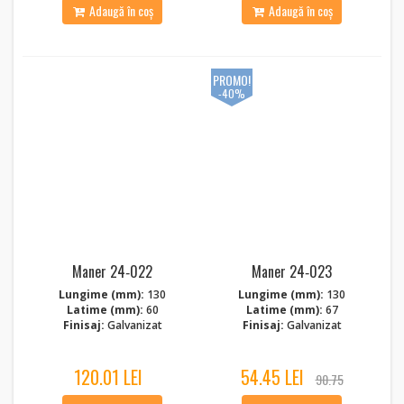
Adaugă în coș
Adaugă în coș
PROMO!
-40%
Maner 24‑022
Maner 24‑023
Lungime (mm):
130
Lungime (mm):
130
Latime (mm):
60
Latime (mm):
67
Finisaj:
Galvanizat
Finisaj:
Galvanizat
120.01 LEI
54.45 LEI
90.75