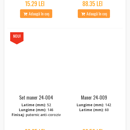
15.29 LEI
88.35 LEI
Adaugă în coș
Adaugă în coș
NOU!
Set maner 24‑004
Maner 24‑009
Latime (mm):
52
Lungime (mm):
142
Lungime (mm):
146
Latime (mm):
60
Finisaj:
puternic anti-coroziv