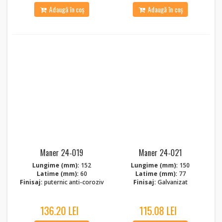
Adaugă în coș
Adaugă în coș
Maner 24‑019
Maner 24‑021
Lungime (mm):
152
Lungime (mm):
150
Latime (mm):
60
Latime (mm):
77
Finisaj:
puternic anti-coroziv
Finisaj:
Galvanizat
136.20 LEI
115.08 LEI