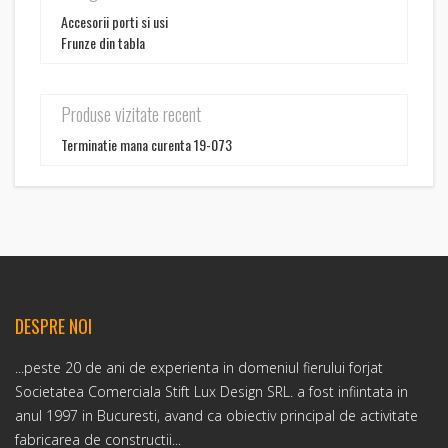
Accesorii porti si usi
Frunze din tabla
Produse vizitate recent
Terminatie mana curenta 19-073
DESPRE NOI
...peste 20 de ani de experienta in domeniul fierului forjat
Societatea Comerciala Stift Lux Design SRL. a fost infiintata in
anul 1997 in Bucuresti, avand ca obiectiv principal de activitate
fabricarea de constructii...