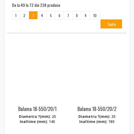
De la 49 la 72 din 234 produse
1
2
3
4
5
6
7
8
9
10
Toate
Balama 18‑550/20/1
Balama 18‑550/20/2
Diametru ?(mm):
20
Diametru ?(mm):
20
Inaltime (mm):
140
Inaltime (mm):
180