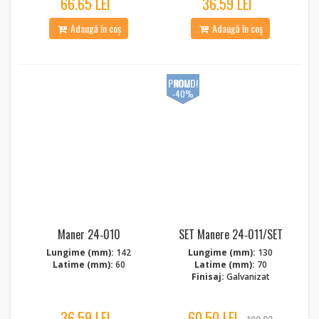
66.65 LEI
36.59 LEI
Adaugă în coș
Adaugă în coș
PROMO!
NOU!
-40%
Maner 24‑010
SET Manere 24‑011/SET
Lungime (mm):
142
Lungime (mm):
130
Latime (mm):
60
Latime (mm):
70
Finisaj:
Galvanizat
36.59 LEI
60.50 LEI