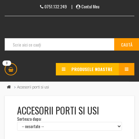
0751.132.249
|
Contul Meu
0
PRODUSELE NOASTRE
MENU
Accesorii porti si usi
ACCESORII PORTI SI USI
Sorteaza dupa: