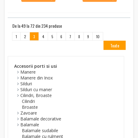
De la 49 la 72 din 234 produse
1
2
3
4
5
6
7
8
9
10
Toate
Accesorii porti si usi
Manere
Manere din Inox
Silduri
Silduri cu maner
Cilindri, Broaste
Cilindri
Broaste
Zavoare
Balamale decorative
Balamale
Balamale sudabile
Balamale cu rulment