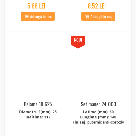
5.88 LEI
8.52 LEI
Adaugă în coș
Adaugă în coș
NOU!
Balama 18‑625
Set maner 24‑003
Diametru ?(mm):
25
Latime (mm):
60
Inaltime:
112
Lungime (mm):
140
Finisaj:
puternic anti-coroziv