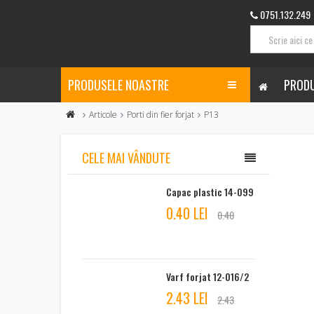
0751.132.249
PRODUSELE NOASTRE
PRODU
Articole
Porti din fier forjat
P13
CELE MAI VÂNDUTE
Capac plastic 14-099
0.40 LEI
0.40
Varf forjat 12-016/2
2.43 LEI
2.43