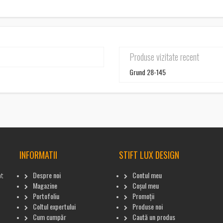
Produse vizitate recent
Grund 28-145
INFORMATII
STIFT LUX DESIGN
Despre noi
Contul meu
at
Magazine
Coșul meu
Portofoliu
Promoții
Coltul expertului
Produse noi
Cum cumpăr
Caută un produs