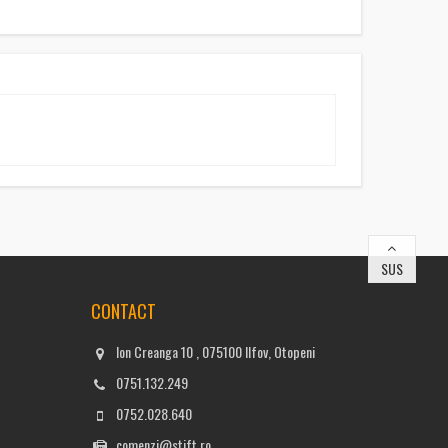
SUS
CONTACT
Ion Creanga 10 , 075100 Ilfov, Otopeni
0751.132.249
0752.028.640
comenzi@stift.ro