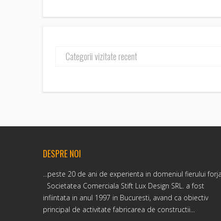
Categorii vizitate recent
DESPRE NOI
...peste 20 de ani de experienta in domeniul fierului forj
Societatea Comerciala Stift Lux Design SRL. a fost
infiintata in anul 1997 in Bucuresti, avand ca obiectiv
principal de activitate fabricarea de constructii...