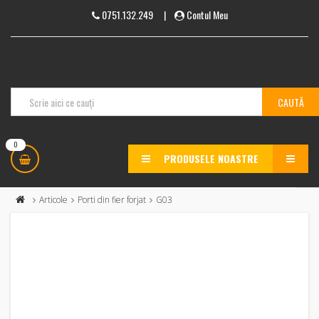
0751.132.249
|
Contul Meu
0
PRODUSELE NOASTRE
MENU
Articole
Porti din fier forjat
G03