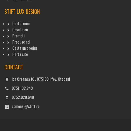
STIFT LUX DESIGN
Contul meu
Coșul meu
Promoții
Produse noi
Caută un produs
Harta site
CONTACT
Ion Creanga 10 , 075100 Ilfov, Otopeni
0751.132.249
0752.028.640
comenzi@stift.ro