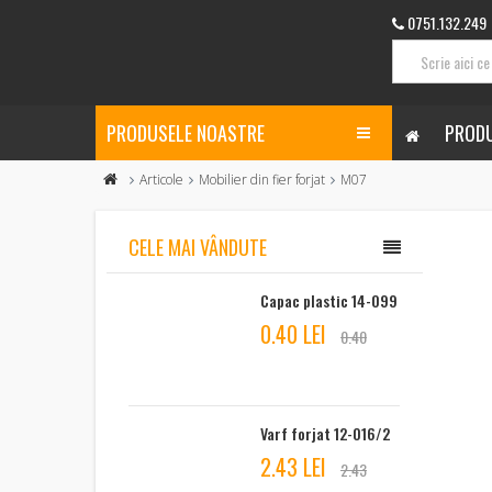
0751.132.249
PRODUSELE NOASTRE
PRODU
Articole
Mobilier din fier forjat
M07
CELE MAI VÂNDUTE
Capac plastic 14-099
0.40 LEI
0.40
Varf forjat 12-016/2
2.43 LEI
2.43