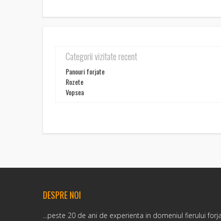
Categorii vizitate recent
Panouri forjate
Rozete
Vopsea
DESPRE NOI
...peste 20 de ani de experienta in domeniul fierului forj