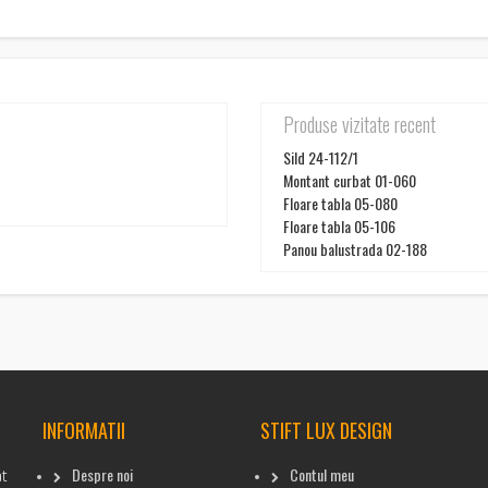
Produse vizitate recent
Sild 24-112/1
Montant curbat 01-060
Floare tabla 05-080
Floare tabla 05-106
Panou balustrada 02-188
INFORMATII
STIFT LUX DESIGN
Despre noi
Contul meu
at