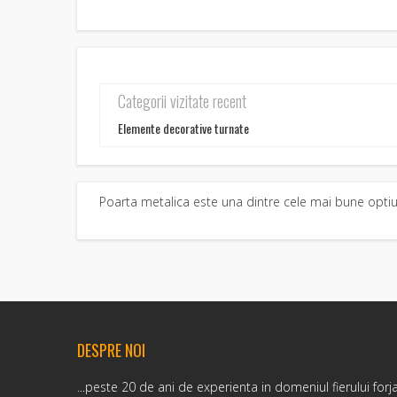
Categorii vizitate recent
Elemente decorative turnate
Poarta metalica este una dintre cele mai bune optiuni 
DESPRE NOI
...peste 20 de ani de experienta in domeniul fierului forj