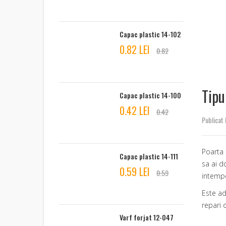
Capac plastic 14-102
0.82 LEI
0.82
Tipu
Capac plastic 14-100
0.42 LEI
0.42
Publicat 
Poarta 
Capac plastic 14-111
sa ai d
0.59 LEI
0.59
intemper
Este ad
repari 
Varf forjat 12-047