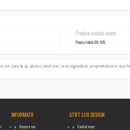
Produse vizitate recent
Floare tabla 05-105
pe care le ai, atunci cand vrei sa iti ingradesti proprietatea in asa fe
INFORMATII
STIFT LUX DESIGN
Despre noi
Contul meu
at