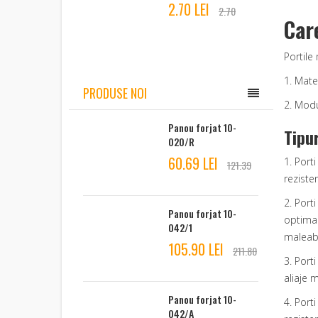
2.70 LEI
2.70
Car
Portile 
1. Mater
PRODUSE NOI
2. Modu
Panou forjat 10-
Tipu
020/R
60.69 LEI
1. Porti
121.39
reziste
2. Port
Panou forjat 10-
optima.
042/1
maleabi
105.90 LEI
211.80
3. Port
aliaje 
Panou forjat 10-
4. Port
042/A