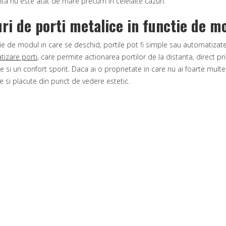
nta nu este atat de mare precum in celelalte cazuri.
uri de porti metalice in functie de m
tie de modul in care se deschid, portile pot fi simple sau automatiza
izare porti
, care permite actionarea portilor de la distanta, direct p
 si un confort sporit. Daca ai o proprietate in care nu ai foarte multe l
ve si placute din punct de vedere estetic.