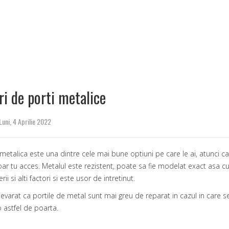
ri de porti metalice
Luni, 4 Aprilie 2022
metalica este una dintre cele mai bune optiuni pe care le ai, atunci cand
oar tu acces. Metalul este rezistent, poate sa fie modelat exact asa cum
ii si alti factori si este usor de intretinut.
evarat ca portile de metal sunt mai greu de reparat in cazul in care se s
o astfel de poarta.