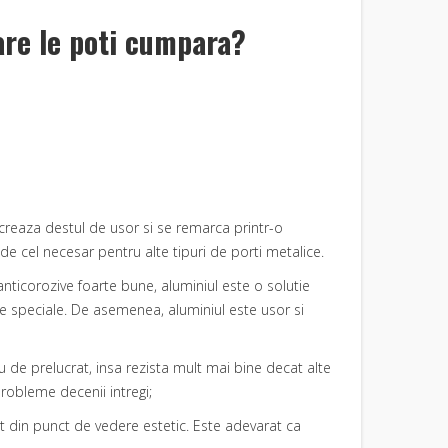
care le poti cumpara?
elucreaza destul de usor si se remarca printr-o
e cel necesar pentru alte tipuri de porti metalice.
anticorozive foarte bune, aluminiul este o solutie
nte speciale. De asemenea, aluminiul este usor si
reu de prelucrat, insa rezista mult mai bine decat alte
probleme decenii intregi;
ut din punct de vedere estetic. Este adevarat ca