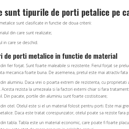
e sunt tipurile de porti petalice pe 
metalice sunt clasificate in functie de doua criterii:
ialul din care sunt realizate;
l in care se deschid.
ri de porti metalice in functie de material
 din fier forjat. Sunt foarte maleabile si rezistente. Fierul forjat se pr
nta mecanica foarte buna. De asemenea, pretul este mai atractiv fata d
i din aluminiu. Daca vrei o poarta extrem de rezistenta, cu proprietati 
 Acesta rezista la umezeala si la factori externi chiar si fara tratame
l. Din pacate, portile din aluminiu sunt foarte costisitoare;
i din otel. Otelul este si el un material folosit pentru porti. Este mai g
metalice. Daca este tratat corespunzator, otelul poate sa reziste fara 
i din tabla. Tabla este un material economic, care poate fi foarte plac