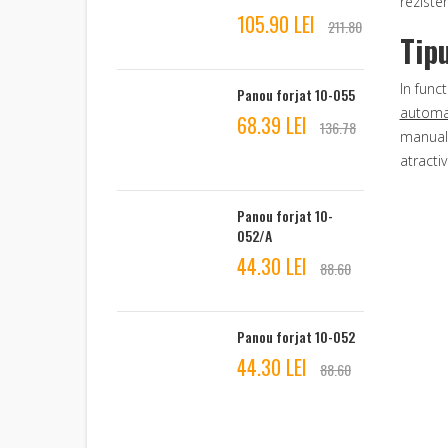
reziste
105.90 LEI
211.80
Tip
In func
Panou forjat 10-055
automat
68.39 LEI
136.78
manuale
atracti
Panou forjat 10-
052/A
44.30 LEI
88.60
Panou forjat 10-052
44.30 LEI
88.60