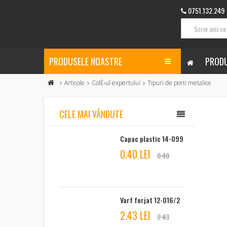
0751.132.249
PRODUSELE NOASTRE
PRODU
Articole
ColÈ›ul expertului
Tipuri de porti metalice
CELE MAI VÂNDUTE
Capac plastic 14-099
0.40 LEI
0.40
Varf forjat 12-016/2
2.43 LEI
2.43