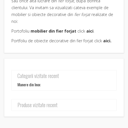
sau orice alta lucrare din
fier forjat
, dupa dorinta
clientului. Va invitam sa vizualizati cateva exemple de
mobilier si obiecte decorative din
fier forjat
realizate de
noi:
Portofoliu
mobilier din fier forjat
click
aici
.
Portfoliu de obiecte decorative din fier forjat click
aici
.
Categorii vizitate recent
Manere din Inox
Produse vizitate recent