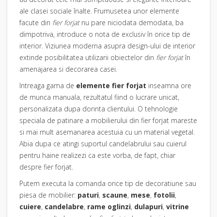
ale clasei sociale înalte. Frumusetea unor elemente
facute din
fier forjat
nu pare niciodata demodata, ba
dimpotriva, introduce o nota de exclusiv în orice tip de
interior. Viziunea moderna asupra
design
-ului de interior
extinde posibilitatea utilizarii obiectelor din
fier forjat
în
amenajarea si decorarea casei.
Intreaga gama de
elemente fier forjat
inseamna ore
de munca manuala, rezultatul fiind o lucrare unicat,
personalizata dupa dorinta clientului. O tehnologie
speciala de patinare a
mobilierului din fier forjat mareste
si mai mult asemanarea acestuia cu un material vegetal.
Abia dupa ce atingi suportul candelabrului sau cuierul
pentru haine realizezi ca este vorba, de fapt, chiar
despre fier forjat
.
Putem executa la comanda orice tip de decoratiune sau
piesa de mobilier:
paturi
,
scaune
,
mese
,
fotolii
,
cuiere
,
candelabre
,
rame oglinzi
,
dulapuri
,
vitrine