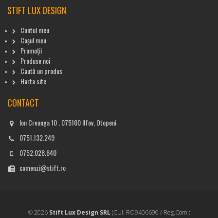
STIFT LUX DESIGN
Contul meu
Coșul meu
Promoții
Produse noi
Caută un produs
Harta site
CONTACT
Ion Creanga 10 , 075100 Ilfov, Otopeni
0751.132.249
0752.028.640
comenzi@stift.ro
© 2026
Stift Lux Design SRL
(CUI: RO9406690 / Reg.Com.: