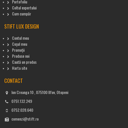
Portofoliu
Coltul expertului
Cum cumpăr
STIFT LUX DESIGN
Contul meu
Coșul meu
Promoții
Produse noi
Caută un produs
Harta site
CONTACT
Ion Creanga 10 , 075100 Ilfov, Otopeni
0751.132.249
0752.028.640
comenzi@stift.ro