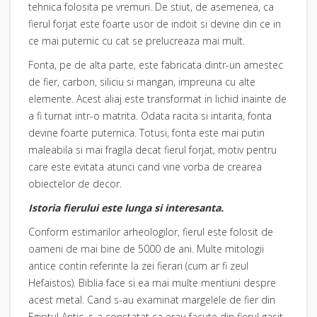
tehnica folosita pe vremuri. De stiut, de asemenea, ca
fierul forjat este foarte usor de indoit si devine din ce in
ce mai puternic cu cat se prelucreaza mai mult.
Fonta, pe de alta parte, este fabricata dintr-un amestec
de fier, carbon, siliciu si mangan, impreuna cu alte
elemente. Acest aliaj este transformat in lichid inainte de
a fi turnat intr-o matrita. Odata racita si intarita, fonta
devine foarte puternica. Totusi, fonta este mai putin
maleabila si mai fragila decat fierul forjat, motiv pentru
care este evitata atunci cand vine vorba de crearea
obiectelor de decor.
Istoria fierului este lunga si interesanta.
Conform estimarilor arheologilor, fierul este folosit de
oameni de mai bine de 5000 de ani. Multe mitologii
antice contin referinte la zei fierari (cum ar fi zeul
Hefaistos). Biblia face si ea mai multe mentiuni despre
acest metal. Cand s-au examinat margelele de fier din
Egiptul Antic, s-a constatat ca erau facute din fierul gasit