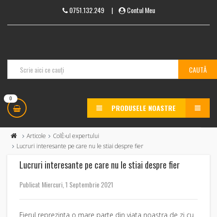
0751.132.249
|
Contul Meu
0
PRODUSELE NOASTRE
MENU
Articole
ColÈ›ul expertului
Lucruri interesante pe care nu le stiai despre fier
Lucruri interesante pe care nu le stiai despre fier
Publicat Miercuri, 1 Septembrie 2021
Fierul reprezinta o mare parte din viata noastra de zi cu