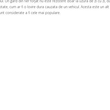
ilul. Un gard din fier forjat nu este rezistent doar la uzura de zi cu zi
tate, cum ar fi o lovire dura cauzata de un vehicul. Acesta este un alt
sunt considerate a fi cele mai populare.