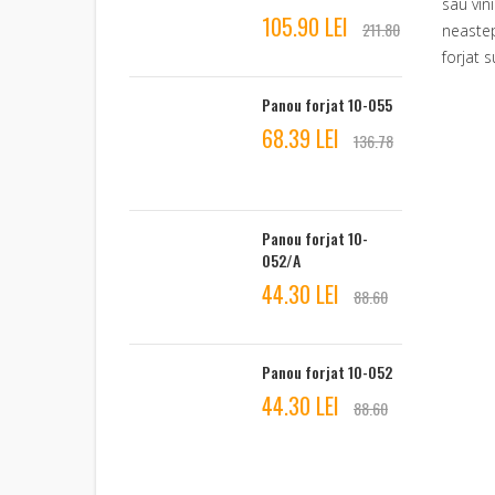
sau vin
105.90 LEI
211.80
neastep
forjat 
Panou forjat 10-055
68.39 LEI
136.78
Panou forjat 10-
052/A
44.30 LEI
88.60
Panou forjat 10-052
44.30 LEI
88.60