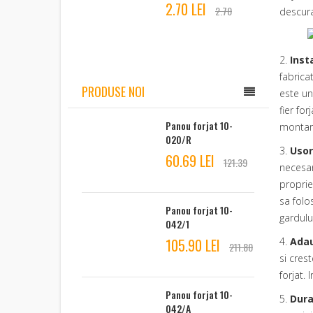
2.70 LEI
2.70
descura
2.
Inst
fabrica
PRODUSE NOI
este un
fier forj
Panou forjat 10-
montare
020/R
3.
Usor
60.69 LEI
121.39
necesar
proprie
sa folo
Panou forjat 10-
gardulu
042/1
105.90 LEI
4.
Adau
211.80
si crest
forjat.
Panou forjat 10-
5.
Dura
042/A