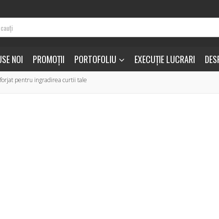
SE NOI
PROMOȚII
PORTOFOLIU
EXECUȚIE LUCRARI
DES
forjat pentru ingradirea curtii tale