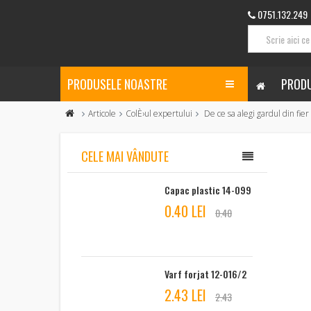
0751.132.249
PRODUSELE NOASTRE
PRODU
Articole
ColÈ›ul expertului
De ce sa alegi gardul din fier 
CELE MAI VÂNDUTE
Capac plastic 14-099
0.40 LEI
0.40
Varf forjat 12-016/2
2.43 LEI
2.43