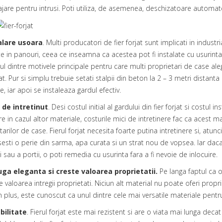
jare pentru intrusi. Poti utiliza, de asemenea, deschizatoare automate
alare usoara
. Multi producatori de fier forjat sunt implicati in industr
te in panouri, ceea ce inseamna ca acestea pot fi instalate cu usurinta 
ul dintre motivele principale pentru care multi proprietari de case al
at
. Pur si simplu trebuie setati stalpii din beton la 2 – 3 metri distant
, iar apoi se instaleaza gardul efectiv.
 de intretinut
. Desi costul initial al gardului din fier forjat si costul 
e in cazul altor materiale, costurile mici de intretinere fac ca acest m
tarilor de case. Fierul forjat necesita foarte putina intretinere si, atu
sesti o perie din sarma, apa curata si un strat nou de vopsea. Iar daca
i sau a portii, o poti remedia cu usurinta fara a fi nevoie de inlocuire.
ga eleganta si creste valoarea proprietatii.
Pe langa faptul ca of
e valoarea intregii proprietati. Niciun alt material nu poate oferi propri
 In plus, este cunoscut ca unul dintre cele mai versatile materiale pent
bilitate
. Fierul forjat este mai rezistent si are o viata mai lunga decat