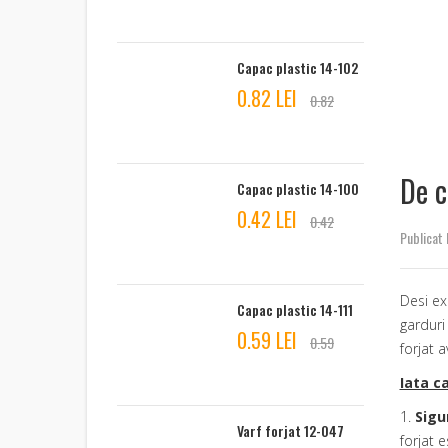
Capac plastic 14-102
0.82 LEI
0.82
De c
Capac plastic 14-100
0.42 LEI
0.42
Publicat 
Desi ex
Capac plastic 14-111
garduri 
0.59 LEI
0.59
forjat 
Iata c
1.
Sigu
Varf forjat 12-047
forjat 