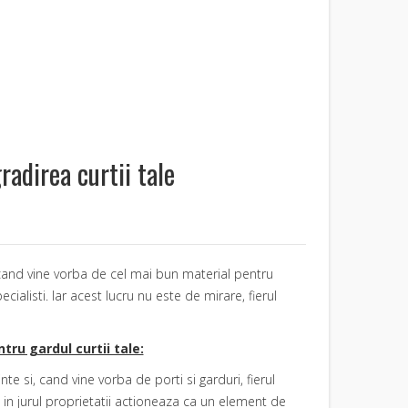
radirea curtii tale
., cand vine vorba de cel mai bun material pentru
ialisti. Iar acest lucru nu este de mirare, fierul
tru gardul curtii tale:
te si, cand vine vorba de porti si garduri, fierul
t in jurul proprietatii actioneaza ca un element de