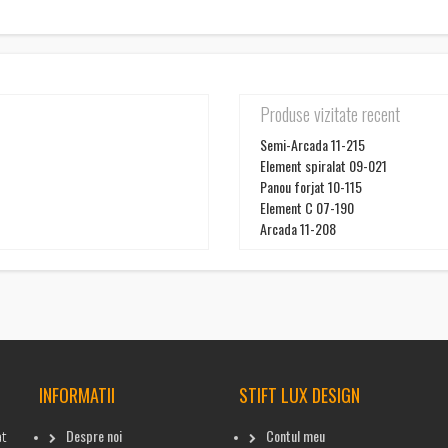
Produse vizitate recent
Semi-Arcada 11-215
Element spiralat 09-021
Panou forjat 10-115
Element C 07-190
Arcada 11-208
INFORMATII
STIFT LUX DESIGN
Despre noi
Contul meu
at