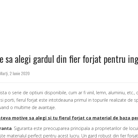
e sa alegi gardul din fier forjat pentru ing
Marți, 2 Iunie 2020
ista o serie de optiuni disponibile, cum ar fi vinil, lemn, aluminiu, etc
si porti,
fierul forjat
este intotdeauna primul in topurile realizate de spec
avand o multime de avantaje.
ateva motive sa alegi si tu fierul forjat ca material de baza pen
ranta
. Siguranta este preocuparea principala a proprietarilor de locuin
este materialul perfect pentru acest lucru. Un gard robust din fier forja