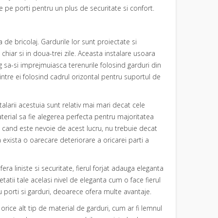
 pe porti pentru un plus de securitate si confort.
ia de bricolaj. Gardurile lor sunt proiectate si
chiar si in doua-trei zile. Aceasta instalare usoara
eg sa-si imprejmuiasca terenurile folosind
garduri din
a intre ei folosind cadrul orizontal pentru suportul de
instalarii acestuia sunt relativ mai mari decat cele
aterial sa fie alegerea perfecta pentru majoritatea
nci cand este nevoie de acest lucru, nu trebuie decat
 exista o oarecare deteriorare a oricarei parti a
era liniste si securitate, fierul forjat adauga eleganta
etatii tale acelasi nivel de eleganta cum o face fierul
ru porti si garduri, deoarece ofera multe avantaje.
 orice alt tip de material de garduri, cum ar fi lemnul