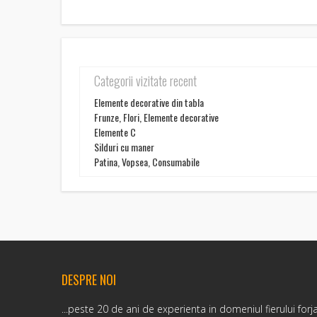
Categorii vizitate recent
Elemente decorative din tabla
Frunze, Flori, Elemente decorative
Elemente C
Silduri cu maner
Patina, Vopsea, Consumabile
DESPRE NOI
...peste 20 de ani de experienta in domeniul fierului forj