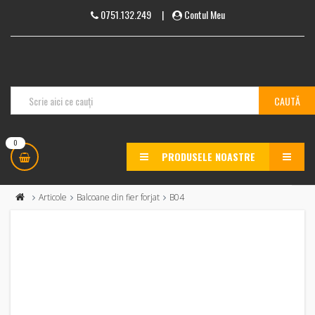
0751.132.249
|
Contul Meu
0
PRODUSELE NOASTRE
MENU
Articole
Balcoane din fier forjat
B04