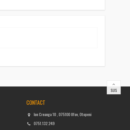
SUS
CONTACT
Ion Creanga 10 , 075100 Ilfov, Otopeni
0751.132.249