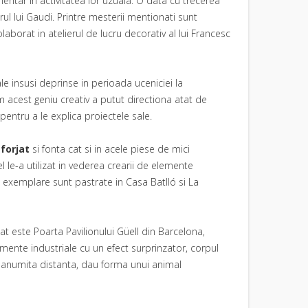
entar in activitatea lor uzuala. O data cu trecerea
ul lui Gaudi. Printre mesterii mentionati sunt
aborat in atelierul de lucru decorativ al lui Francesc
le insusi deprinse in perioada uceniciei la
um acest geniu creativ a putut directiona atat de
pentru a le explica proiectele sale.
 forjat
si fonta cat si in acele piese de mici
 le-a utilizat in vederea crearii de elemente
 exemplare sunt pastrate in Casa Batlló si La
at este Poarta Pavilionului Güell din Barcelona,
lemente industriale cu un efect surprinzator, corpul
 o anumita distanta, dau forma unui animal