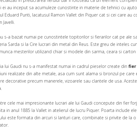
ecializati in prelucrarea fierului dar il foloseau ca un element complem
i ei au inceput sa acumuleze cunostinte in materie de tehnici cu ajutor
ul Eduard Punti, lacatusul Ramon Vallet din Piquer cat si cei care au col
 Javelli.
u s-a bazat numai pe cunostintele topitorilor si fierarilor cat pe ale sa
geria Sarda si la Cire lucrari din metal din Reus. Este greu de inteles c
 munca mesterilor utilizand chiar si modele din sarma, ceara si carton 
ia lui Gaudi nu s-a manifestat numai in cadrul pieselor create din
fier
uni realizate din alte metale, asa cum sunt alama si bronzul pe care el
are decorative precum manerele, vizoarele sau clantele de usa. Aceste
.
tre cele mai impresionante lucrari ale lui Gaudi concepute din fier forj
ita in anul 1885 la Vallet in atelierul de lucru Piquer. Poarta include e
lui este formata din arcuri si lanturi care, combinate si privite de la
ator.