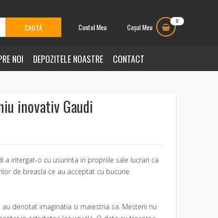
0
Contul Meu
Coșul Meu
PRE NOI
DEPOZITELE NOASTRE
CONTACT
eniu inovativ Gaudi
 a intergat-o cu usurinta in propriile sale lucrari ca
rilor de breasla ce au acceptat cu bucurie
are au denotat imaginatia si maiestria sa. Mesterii nu