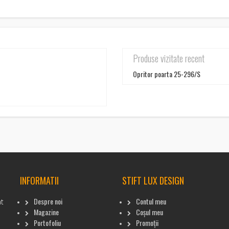
Produse vizitate recent
Opritor poarta 25-296/S
INFORMATII
STIFT LUX DESIGN
Despre noi
Contul meu
at
Magazine
Coșul meu
Portofoliu
Promoții