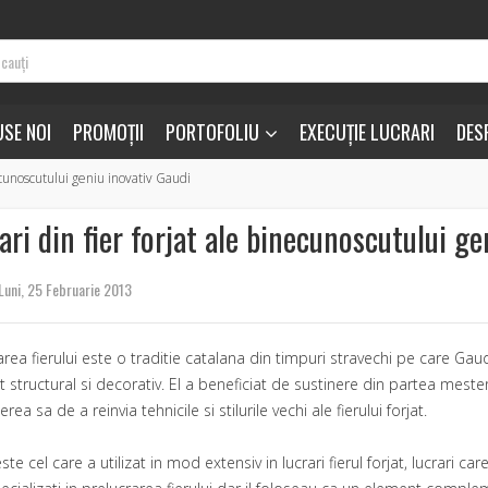
SE NOI
PROMOȚII
PORTOFOLIU
EXECUȚIE LUCRARI
DES
necunoscutului geniu inovativ Gaudi
ari din fier forjat ale binecunoscutului g
Luni, 25 Februarie 2013
area fierului este o traditie catalana din timpuri stravechi pe care Gaudi
 structural si decorativ. El a beneficiat de sustinere din partea meste
ea sa de a reinvia tehnicile si stilurile vechi ale fierului forjat.
te cel care a utilizat in mod extensiv in lucrari fierul forjat, lucrari c