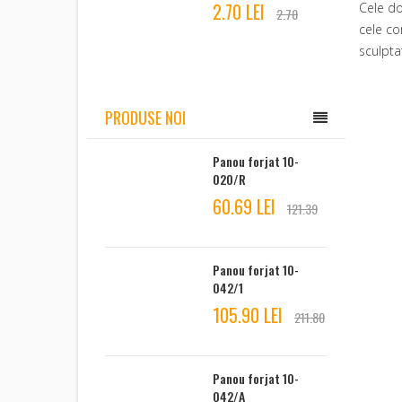
2.70 LEI
Cele do
2.70
cele co
sculpta
PRODUSE NOI
Panou forjat 10-
020/R
60.69 LEI
121.39
Panou forjat 10-
042/1
105.90 LEI
211.80
Panou forjat 10-
042/A