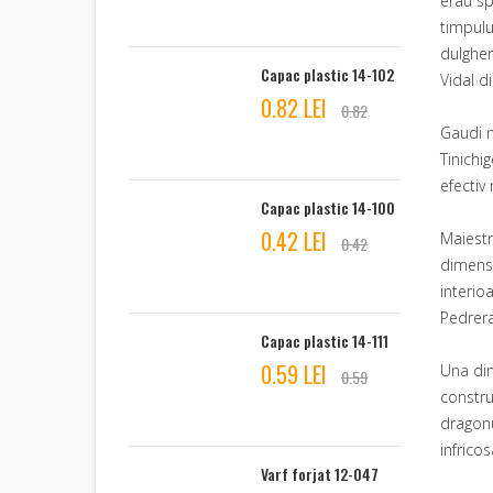
erau sp
timpulu
dulgher
Capac plastic 14-102
Vidal din
0.82 LEI
0.82
Gaudi n
Tinichi
efectiv
Capac plastic 14-100
0.42 LEI
Maiestr
0.42
dimensi
interio
Pedrera
Capac plastic 14-111
0.59 LEI
Una din
0.59
constru
dragonu
infricos
Varf forjat 12-047