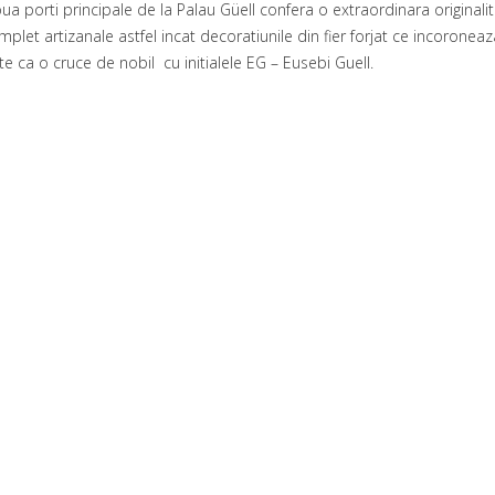
ua porti principale de la Palau Güell confera o extraordinara original
mplet artizanale astfel incat decoratiunile din fier forjat ce incoroneaza
te ca o cruce de nobil cu initialele EG – Eusebi Guell.