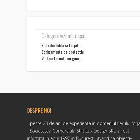
Categorii vizitate recent
Flori din tabla si forjate
Echipamente de protectie
Varfuri turnate cu gaura
DESPRE NOI
...peste 20 de ani de experienta in domeniul fierului forj
Societatea Comerciala Stift Lux Design SRL. a fost
infiintata in anul 1997 in Bucuresti, avand ca obiectiv