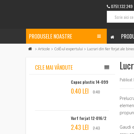
0751.132.249
PRODUSELE NOASTRE
PRODU
Articole
ColÈ›ul expertului
Lucrari din fier forjat ale bi
Lucr
CELE MAI VÂNDUTE
Publicat 
Capac plastic 14-099
0.40 LEI
0.40
Prelucr
element
propuner
Varf forjat 12-016/2
2.43 LEI
Gaudi es
2.43