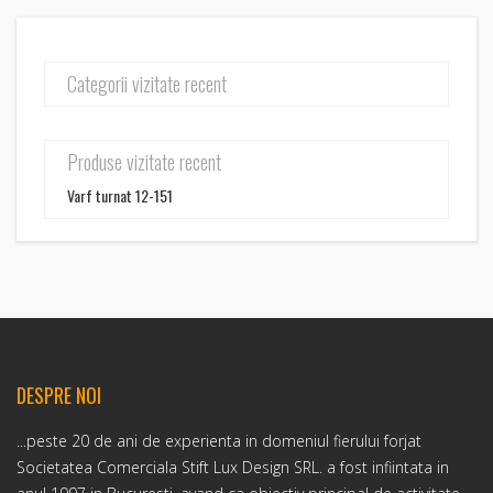
Categorii vizitate recent
Produse vizitate recent
Varf turnat 12-151
DESPRE NOI
...peste 20 de ani de experienta in domeniul fierului forjat
Societatea Comerciala Stift Lux Design SRL. a fost infiintata in