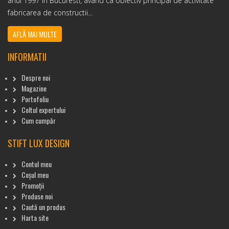
anul 1997 in Bucuresti, avand ca obiectiv principal de activitate
fabricarea de constructii...
AFLĂ MAI MULTE
INFORMATII
Despre noi
Magazine
Portofoliu
Coltul expertului
Cum cumpăr
STIFT LUX DESIGN
Contul meu
Coșul meu
Promoții
Produse noi
Caută un produs
Harta site