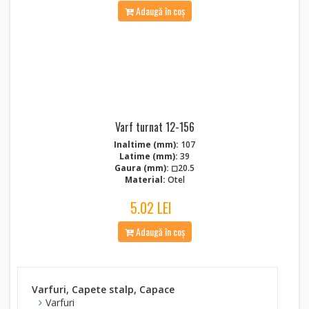
Adaugă în coș
Varf turnat 12-156
Inaltime (mm):
107
Latime (mm):
39
Gaura (mm):
◻20.5
Material:
Otel
5.02 LEI
Adaugă în coș
Varfuri, Capete stalp, Capace
Varfuri