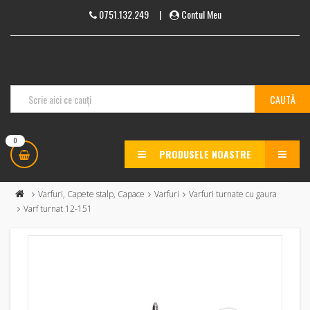
0751.132.249
|
Contul Meu
0
PRODUSELE NOASTRE
MENU
Varfuri, Capete stalp, Capace
Varfuri
Varfuri turnate cu gaura
Varf turnat 12-151