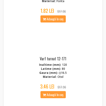
Material:
Fonta
1.82 LEI
$17.96
Adaugă în coș
Varf turnat 12-171
Inaltime (mm):
120
Latime (mm):
80
Gaura (mm):
◻16.5
Material:
Otel
3.46 LEI
$17.96
Adaugă în coș