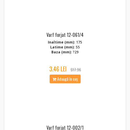
Varf forjat 12-061/4
Inaltime (mm):
175
Latime (mm):
55
Baza (mm):
?29
3.46 LEI
$17.96
Adaugă în coș
Varf forjat 12-002/1