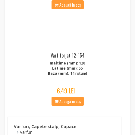
Adaugă în coș
Varf forjat 12-154
Inaltime (mm):
120
Latime (mm):
55
Baza (mm):
14 rotund
6.49 LEI
Adaugă în coș
Varfuri, Capete stalp, Capace
Varfuri