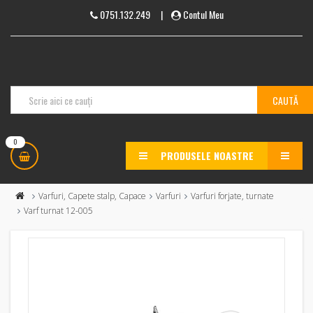
0751.132.249
|
Contul Meu
0
PRODUSELE NOASTRE
MENU
Varfuri, Capete stalp, Capace
Varfuri
Varfuri forjate, turnate
Varf turnat 12-005