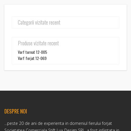
Categorii vizitate recent
Produse vizitate recent
Varf turnat 12-005
Varf forjat 12-069
DESPRE NOI
...peste 20 de ani de experienta in domeniul fierului forjat
Societatea Comerciala Stift Lux Design SRL. a fost infiintata in