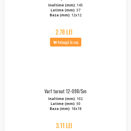
Inaltime (mm):
145
Latime (mm):
37
Baza (mm):
12x12
2.78 LEI
Adaugă în coș
Varf turnat 12-098/Sm
Inaltime (mm):
102
Latime (mm):
50
Baza (mm):
18x18
3.11 LEI