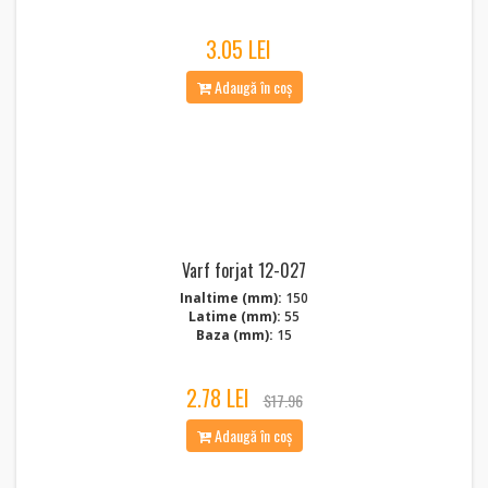
3.05 LEI
Adaugă în coș
Varf forjat 12-027
Inaltime (mm):
150
Latime (mm):
55
Baza (mm):
15
2.78 LEI
$17.96
Adaugă în coș