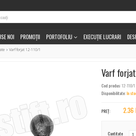
SE NOI
PROMOȚII
PORTOFOLIU
EXECUȚIE LUCRARI
DES
nate
Varf forjat 12-110/1
Varf forja
Cod produs:
12-110/1
Disponibilitate:
In sto
2.36
PREȚ:
Cantitate