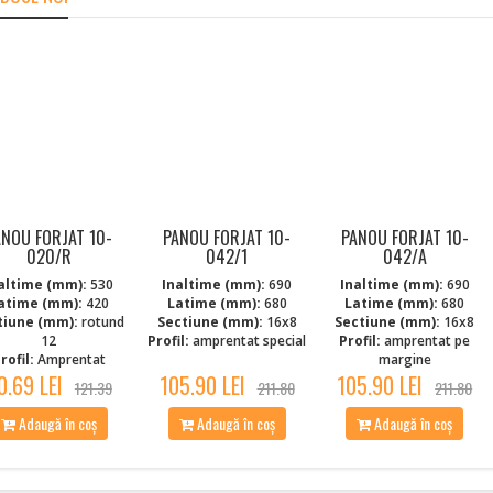
ANOU FORJAT 10-
PANOU FORJAT 10-
PANOU FORJAT 10-
020/R
042/1
042/A
altime (mm):
530
Inaltime (mm):
690
Inaltime (mm):
690
atime (mm):
420
Latime (mm):
680
Latime (mm):
680
tiune (mm):
rotund
Sectiune (mm):
16x8
Sectiune (mm):
16x8
12
Profil:
amprentat special
Profil:
amprentat pe
rofil:
Amprentat
margine
0.69 LEI
105.90 LEI
105.90 LEI
121.39
211.80
211.80
Adaugă în coș
Adaugă în coș
Adaugă în coș