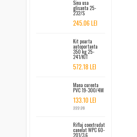
Sina usa
glisanta 25-
232/S
245.06 LEI
Kit poarta
autoportanta
350 kg 25-
241/KIT
572.18 LEI
Mana curenta
PVC 19-300/4M
133.10 LEI
222.28
Riflaj coextrudat
canelat WPC 60-
201/3.6