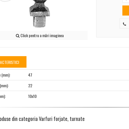
Click pentru a mări imaginea
ACTERISTICI
e (mm):
47
 (mm):
22
mm):
10x10
oduse din categoria Varfuri forjate, turnate