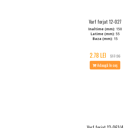
Varf forjat 12-027
Inaltime (mm):
150
Latime (mm):
55
Baza (mm):
15
2.78 LEI
$17.96
Adaugă în coș
Varf forjat 12-061/4