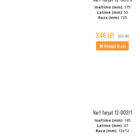
Inaltime (mm):
175
Latime (mm):
55
Baza (mm):
?29
3.46 LEI
$17.96
Adaugă în coș
Varf forjat 12-002/1
Inaltime (mm):
145
Latime (mm):
37
Baza (mm):
12x12