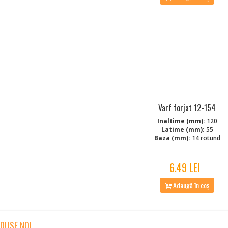
Varf forjat 12-154
Inaltime (mm):
120
Latime (mm):
55
Baza (mm):
14 rotund
6.49 LEI
Adaugă în coș
DUSE NOI