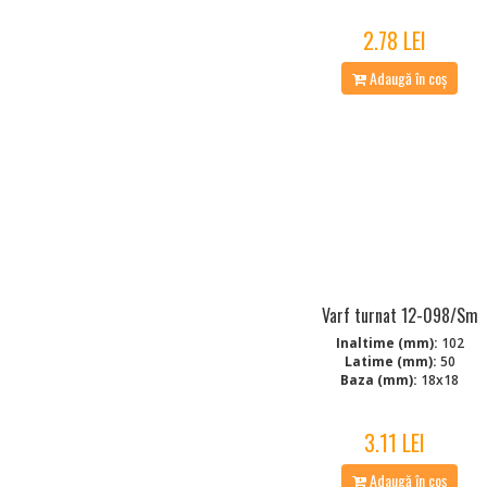
2.78 LEI
Adaugă în coș
Varf turnat 12-098/Sm
Inaltime (mm):
102
Latime (mm):
50
Baza (mm):
18x18
3.11 LEI
Adaugă în coș