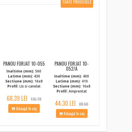
TOATE PRODUSELE
NOI
PANOU FORJAT 10-055
PANOU FORJAT 10-
052/A
Inaltime (mm):
560
Latime (mm):
430
Inaltime (mm):
400
Sectiune (mm):
16x8
Latime (mm):
410
Profil:
LIs si canelat
Sectiune (mm):
16x8
Profil:
Amprentat
68.39 LEI
136.78
44.30 LEI
88.60
Adaugă în coș
Adaugă în coș