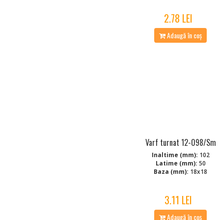
2.78 LEI
Adaugă în coș
Varf turnat 12-098/Sm
Inaltime (mm):
102
Latime (mm):
50
Baza (mm):
18x18
3.11 LEI
Adaugă în coș