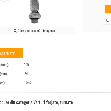
Click pentru a mări imaginea
ACTERISTICI
e (mm):
105
 (mm):
24
mm):
12x12
oduse din categoria Varfuri forjate, turnate