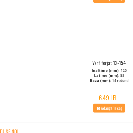
Varf forjat 12-154
Inaltime (mm):
120
Latime (mm):
55
Baza (mm):
14 rotund
6.49 LEI
Adaugă în coș
DUSE NOI