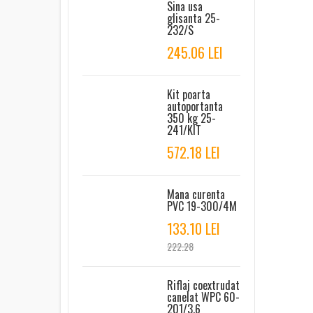
Sina usa
glisanta 25-
232/S
245.06 LEI
Kit poarta
autoportanta
350 kg 25-
241/KIT
572.18 LEI
Mana curenta
PVC 19-300/4M
133.10 LEI
222.28
Riflaj coextrudat
canelat WPC 60-
201/3.6