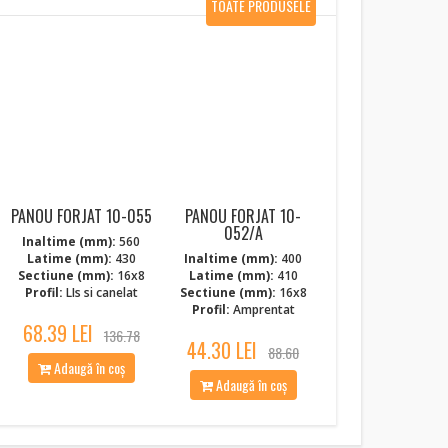
TOATE PRODUSELE
NOI
PANOU FORJAT 10-055
PANOU FORJAT 10-
052/A
Inaltime (mm):
560
Latime (mm):
430
Inaltime (mm):
400
Sectiune (mm):
16x8
Latime (mm):
410
Profil:
LIs si canelat
Sectiune (mm):
16x8
Profil:
Amprentat
68.39 LEI
136.78
44.30 LEI
88.60
Adaugă în coș
Adaugă în coș