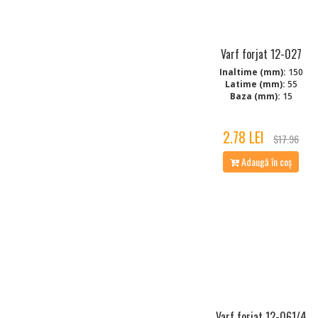
Varf forjat 12-027
Inaltime (mm):
150
Latime (mm):
55
Baza (mm):
15
2.78 LEI
$17.96
Adaugă în coș
Varf forjat 12-061/4