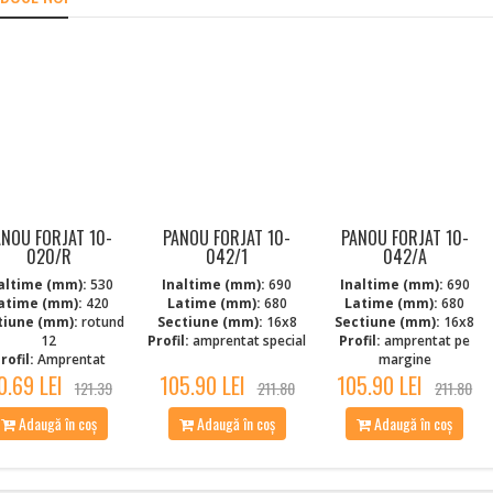
ANOU FORJAT 10-
PANOU FORJAT 10-
PANOU FORJAT 10-
020/R
042/1
042/A
altime (mm):
530
Inaltime (mm):
690
Inaltime (mm):
690
atime (mm):
420
Latime (mm):
680
Latime (mm):
680
tiune (mm):
rotund
Sectiune (mm):
16x8
Sectiune (mm):
16x8
12
Profil:
amprentat special
Profil:
amprentat pe
rofil:
Amprentat
margine
0.69 LEI
105.90 LEI
105.90 LEI
121.39
211.80
211.80
Adaugă în coș
Adaugă în coș
Adaugă în coș