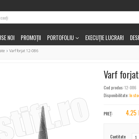
SE NOI
PROMOȚII
PORTOFOLIU
EXECUȚIE LUCRARI
DES
nate
Varf forjat 12-086
Varf forja
Cod produs:
12-086
Disponibilitate:
In sto
4.25
PREȚ:
Cantitate