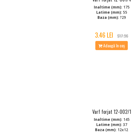
Inaltime (mm):
175
Latime (mm):
55
Baza (mm):
?29
3.46 LEI
$17.96
Adaugă în coș
Varf forjat 12-002/1
Inaltime (mm):
145
Latime (mm):
37
Baza (mm):
12x12