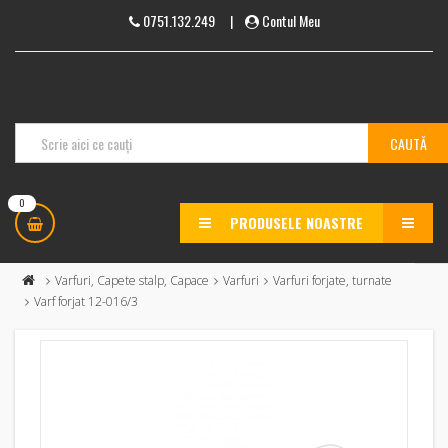
0751.132.249
|
Contul Meu
0
PRODUSELE NOASTRE
MENU
Varfuri, Capete stalp, Capace
Varfuri
Varfuri forjate, turnate
Varf forjat 12-016/3