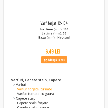
Varf forjat 12-154
Inaltime (mm):
120
Latime (mm):
55
Baza (mm):
14 rotund
6.49 LEI
Adaugă în coș
Varfuri, Capete stalp, Capace
Varfuri
Varfuri forjate, turnate
Varfuri turnate cu gaura
Capete stalp
Capete stalp forjate
Capete stalp turnate