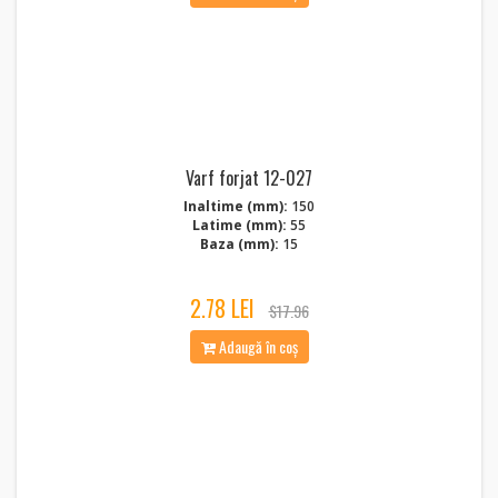
Varf forjat 12-027
Inaltime (mm):
150
Latime (mm):
55
Baza (mm):
15
2.78 LEI
$17.96
Adaugă în coș