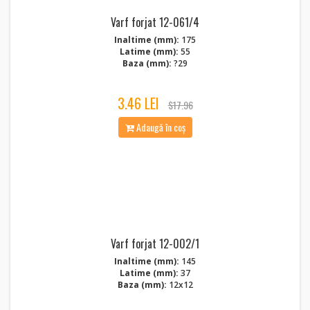
Varf forjat 12-061/4
Inaltime (mm):
175
Latime (mm):
55
Baza (mm):
?29
3.46 LEI
$17.96
Adaugă în coș
Varf forjat 12-002/1
Inaltime (mm):
145
Latime (mm):
37
Baza (mm):
12x12