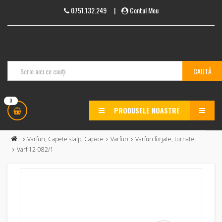
0751.132.249
|
Contul Meu
0
PRODUSELE NOASTRE
MENU
Varfuri, Capete stalp, Capace
Varfuri
Varfuri forjate, turnate
Varf 12-082/1