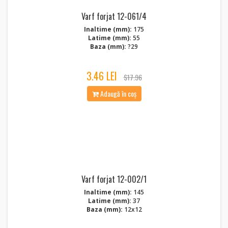
Varf forjat 12-061/4
Inaltime (mm):
175
Latime (mm):
55
Baza (mm):
?29
3.46 LEI
$17.96
Adaugă în coș
Varf forjat 12-002/1
Inaltime (mm):
145
Latime (mm):
37
Baza (mm):
12x12