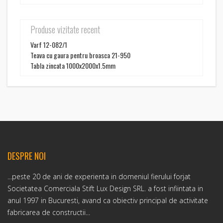
Produse vizitate recent
Varf 12-082/1
Teava cu gaura pentru broasca 21-950
Tabla zincata 1000x2000x1.5mm
DESPRE NOI
...peste 20 de ani de experienta in domeniul fierului forjat
Societatea Comerciala Stift Lux Design SRL. a fost infiintata in
anul 1997 in Bucuresti, avand ca obiectiv principal de activitate
fabricarea de constructii...