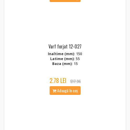
Varf forjat 12-027
Inaltime (mm):
150
Latime (mm):
55
Baza (mm):
15
2.78 LEI
$17.96
Adaugă în coș