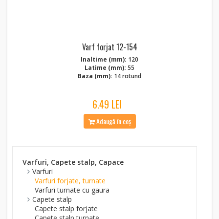
Varf forjat 12-154
Inaltime (mm):
120
Latime (mm):
55
Baza (mm):
14 rotund
6.49 LEI
Adaugă în coș
Varfuri, Capete stalp, Capace
Varfuri
Varfuri forjate, turnate
Varfuri turnate cu gaura
Capete stalp
Capete stalp forjate
Capete stalp turnate