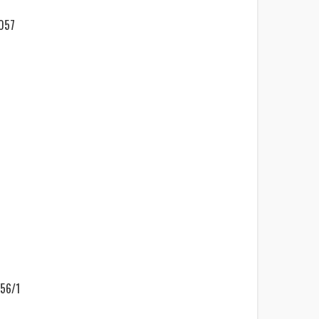
-057
056/1