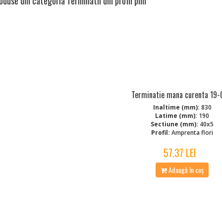
oduse din categoria Terminatii din profil plin
Terminatie mana curenta 19
Inaltime (mm):
830
Latime (mm):
190
Sectiune (mm):
40x5
Profil:
Amprenta flori
57.37 LEI
Adaugă în coș