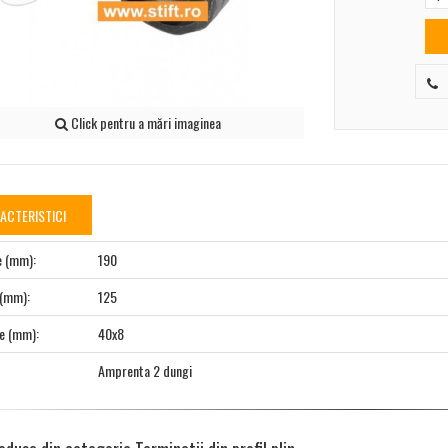
Click pentru a mări imaginea
ACTERISTICI
e (mm):
190
 (mm):
125
e (mm):
40x8
Amprenta 2 dungi