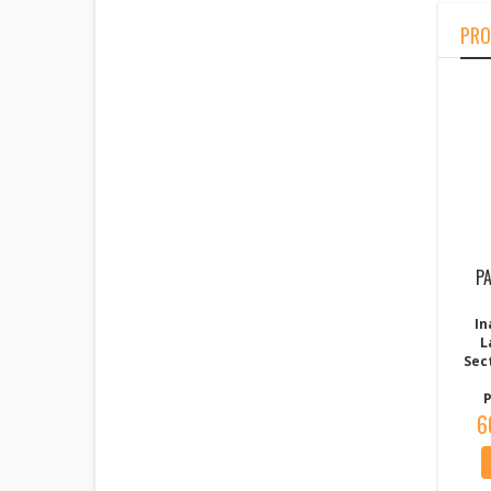
PRO
P
In
L
Sec
P
6