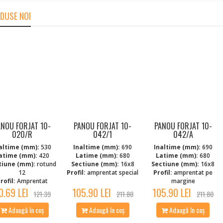
DUSE NOI
ANOU FORJAT 10-
PANOU FORJAT 10-
PANOU FORJAT 10-
020/R
042/1
042/A
altime (mm):
530
Inaltime (mm):
690
Inaltime (mm):
690
atime (mm):
420
Latime (mm):
680
Latime (mm):
680
tiune (mm):
rotund
Sectiune (mm):
16x8
Sectiune (mm):
16x8
12
Profil:
amprentat special
Profil:
amprentat pe
rofil:
Amprentat
margine
0.69 LEI
105.90 LEI
105.90 LEI
121.39
211.80
211.80
Adaugă în coș
Adaugă în coș
Adaugă în coș