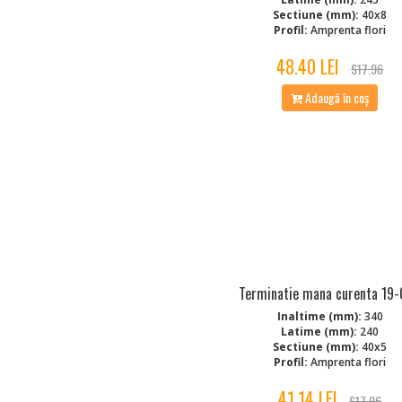
Sectiune (mm):
40x8
Profil:
Amprenta flori
48.40 LEI
$17.96
Adaugă în coș
Terminatie mana curenta 19
Inaltime (mm):
340
Latime (mm):
240
Sectiune (mm):
40x5
Profil:
Amprenta flori
41.14 LEI
$17.96