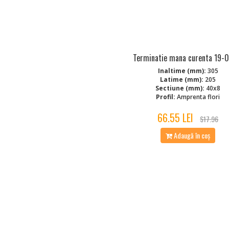
Terminatie mana curenta 19-
Inaltime (mm):
305
Latime (mm):
205
Sectiune (mm):
40x8
Profil:
Amprenta flori
66.55 LEI
$17.96
Adaugă în coș