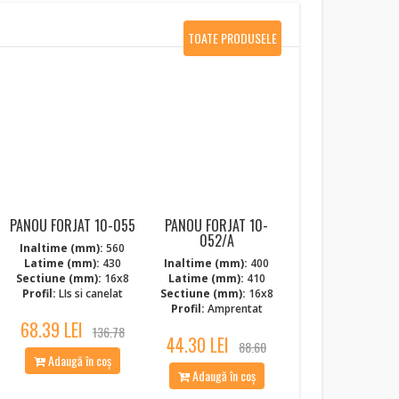
TOATE PRODUSELE
NOI
PANOU FORJAT 10-055
PANOU FORJAT 10-
052/A
Inaltime (mm):
560
Latime (mm):
430
Inaltime (mm):
400
Sectiune (mm):
16x8
Latime (mm):
410
Profil:
LIs si canelat
Sectiune (mm):
16x8
Profil:
Amprentat
68.39 LEI
136.78
44.30 LEI
88.60
Adaugă în coș
Adaugă în coș