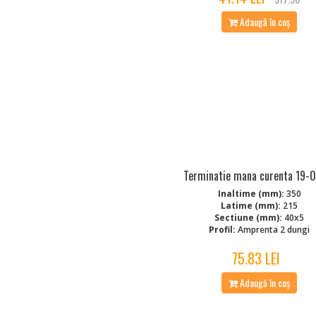
Adaugă în coș
Terminatie mana curenta 19-
Inaltime (mm):
350
Latime (mm):
215
Sectiune (mm):
40x5
Profil:
Amprenta 2 dungi
75.83 LEI
Adaugă în coș