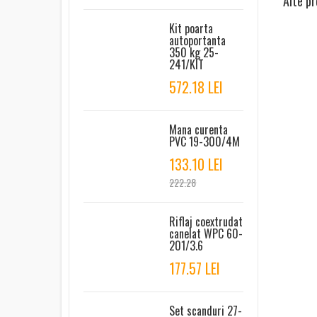
Alte pr
Kit poarta
autoportanta
350 kg 25-
241/KIT
572.18 LEI
Mana curenta
PVC 19-300/4M
133.10 LEI
222.28
Riflaj coextrudat
canelat WPC 60-
201/3.6
177.57 LEI
Set scanduri 27-