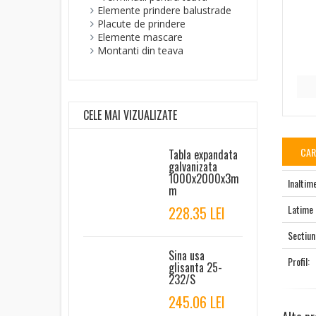
Elemente prindere balustrade
Placute de prindere
Elemente mascare
Montanti din teava
CELE MAI VIZUALIZATE
CAR
Tabla expandata
galvanizata
1000x2000x3m
Inaltim
m
Latime
228.35 LEI
Sectiun
Sina usa
Profil:
glisanta 25-
232/S
245.06 LEI