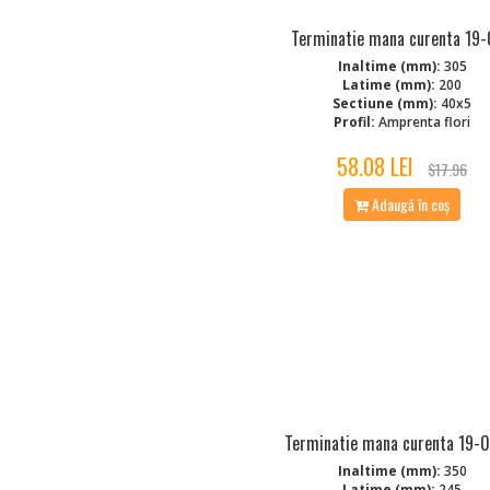
Terminatie mana curenta 19
Inaltime (mm):
305
Latime (mm):
200
Sectiune (mm):
40x5
Profil:
Amprenta flori
58.08 LEI
$17.96
Adaugă în coș
Terminatie mana curenta 19-
Inaltime (mm):
350
Latime (mm):
245