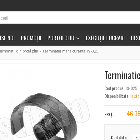
SE NOI
PROMOȚII
PORTOFOLIU
EXECUȚIE LUCRARI
DES
erminatii din profil plin
Terminatie mana curenta 19-025
Terminati
Cod produs:
19-025
Disponibilitate:
In sto
46.3
PREȚ:
Cantitate