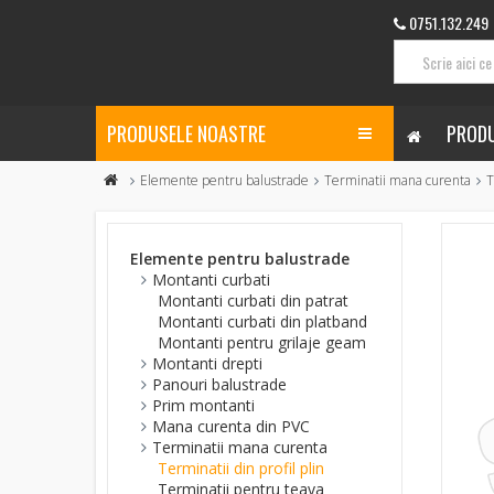
0751.132.249
PRODUSELE NOASTRE
PRODU
Elemente pentru balustrade
Terminatii mana curenta
T
Elemente pentru balustrade
Montanti curbati
Montanti curbati din patrat
Montanti curbati din platband
Montanti pentru grilaje geam
Montanti drepti
Panouri balustrade
Prim montanti
Mana curenta din PVC
Terminatii mana curenta
Terminatii din profil plin
Terminatii pentru teava