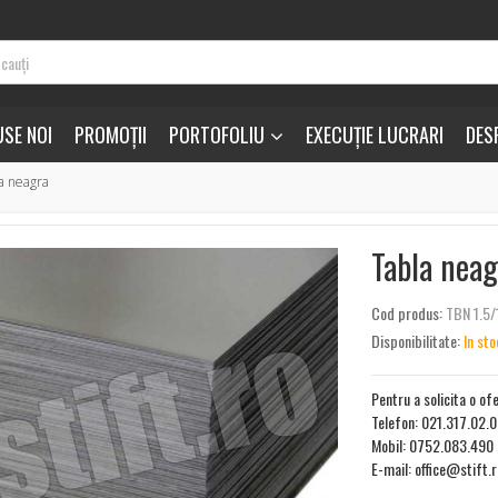
SE NOI
PROMOȚII
PORTOFOLIU
EXECUȚIE LUCRARI
DES
a neagra
Tabla neag
Cod produs:
TBN 1.5
Disponibilitate:
In sto
Pentru a solicita o of
Telefon: 021.317.02.
Mobil: 0752.083.490
E-mail: office@stift.