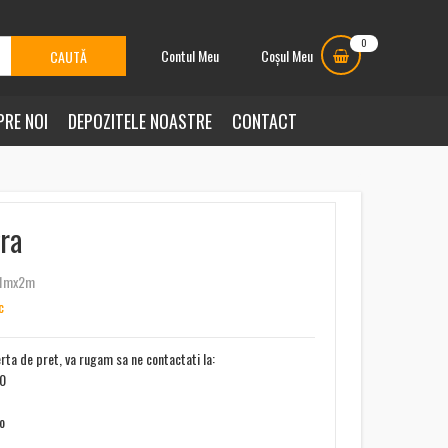
0
Contul Meu
Coșul Meu
PRE NOI
DEPOZITELE NOASTRE
CONTACT
ra
/1mx2m
c
erta de pret, va rugam sa ne contactati la:
00
ro