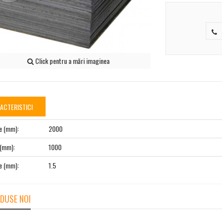
Click pentru a mări imaginea
ACTERISTICI
e (mm):
2000
 (mm):
1000
e (mm):
1.5
DUSE NOI