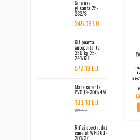
Sina usa
glisanta 25-
232/S
245.06 LEI
Kit poarta
autoportanta
350 kg 25-
P
241/KIT
572.18 LEI
In
L
Sec
Mana curenta
P
PVC 19-300/4M
6
133.10 LEI
222.28
Riflaj coextrudat
canelat WPC 60-
201/3.6