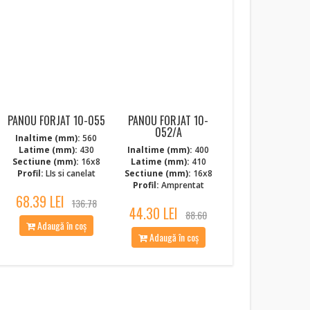
NOI
PANOU FORJAT 10-055
PANOU FORJAT 10-
052/A
Inaltime (mm):
560
Latime (mm):
430
Inaltime (mm):
400
Sectiune (mm):
16x8
Latime (mm):
410
Profil:
LIs si canelat
Sectiune (mm):
16x8
Profil:
Amprentat
68.39 LEI
136.78
44.30 LEI
88.60
Adaugă în coș
Adaugă în coș