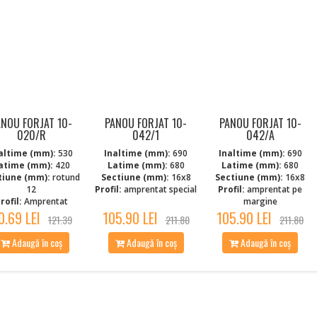
ANOU FORJAT 10-
PANOU FORJAT 10-
PANOU FORJAT 10-
020/R
042/1
042/A
altime (mm):
530
Inaltime (mm):
690
Inaltime (mm):
690
atime (mm):
420
Latime (mm):
680
Latime (mm):
680
tiune (mm):
rotund
Sectiune (mm):
16x8
Sectiune (mm):
16x8
12
Profil:
amprentat special
Profil:
amprentat pe
rofil:
Amprentat
margine
0.69 LEI
105.90 LEI
105.90 LEI
121.39
211.80
211.80
Adaugă în coș
Adaugă în coș
Adaugă în coș