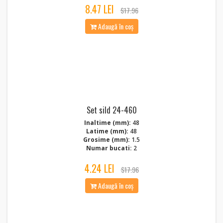
8.47 LEI
$17.96
Adaugă în coș
Set sild 24-460
Inaltime (mm):
48
Latime (mm):
48
Grosime (mm):
1.5
Numar bucati:
2
4.24 LEI
$17.96
Adaugă în coș