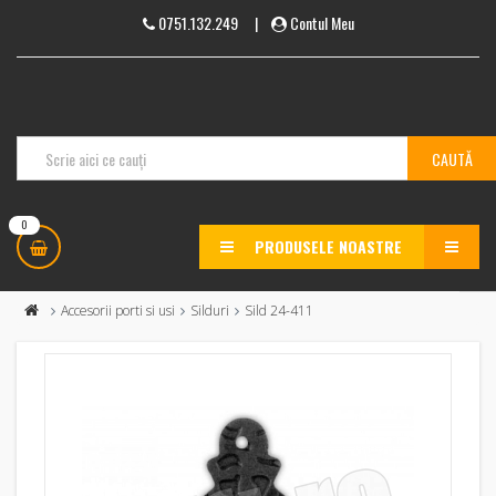
0751.132.249
|
Contul Meu
0
PRODUSELE NOASTRE
MENU
Accesorii porti si usi
Silduri
Sild 24-411