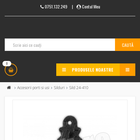
0751.132.249
|
Contul Meu
0
PRODUSELE NOASTRE
MENU
Accesorii porti si usi
Silduri
Sild 24-410