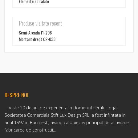
Elemente spiralate
Produse vizitate recent
Semi-Arcada 11-206
Montant drept 02-033
DESPRE NOI
...peste 20 de ani de experienta in domeniul fierului forjat
Societatea Comerciala Stift Lux Design SRL. a fost infiintata in
anul 1997 in Bucuresti, avand ca obiectiv principal de activitate
fabricarea de constructii...